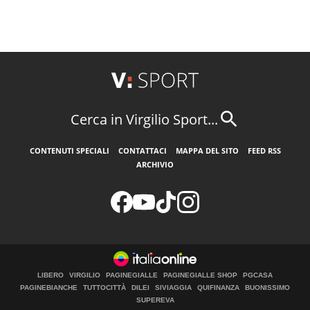
Cerca in Virgilio Sport...
CONTENUTI SPECIALI
CONTATTACI
MAPPA DEL SITO
FEED RSS
ARCHIVIO
LIBERO
VIRGILIO
PAGINEGIALLE
PAGINEGIALLE SHOP
PGCASA
PAGINEBIANCHE
TUTTOCITTÀ
DILEI
SIVIAGGIA
QUIFINANZA
BUONISSIMO
SUPEREVA