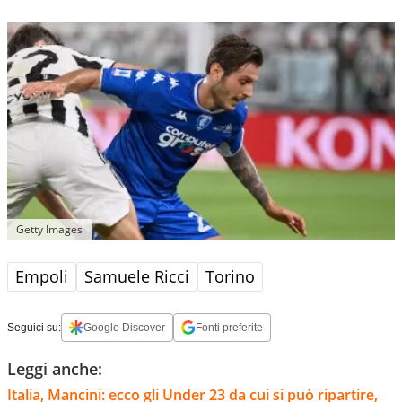
Getty Images
Empoli
Samuele Ricci
Torino
Seguici su:
Google Discover
Fonti preferite
Leggi anche:
Italia, Mancini: ecco gli Under 23 da cui si può ripartire,