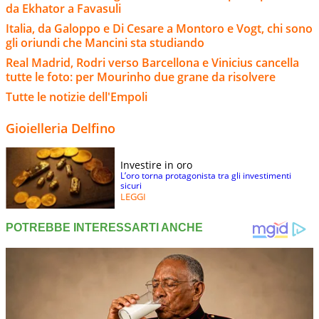
da Ekhator a Favasuli
Italia, da Galoppo e Di Cesare a Montoro e Vogt, chi sono
gli oriundi che Mancini sta studiando
Real Madrid, Rodri verso Barcellona e Vinicius cancella
tutte le foto: per Mourinho due grane da risolvere
Tutte le notizie dell'Empoli
Gioielleria Delfino
Investire in oro
L’oro torna protagonista tra gli investimenti
sicuri
LEGGI