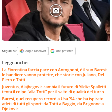
Seguici su:
Google Discover
Fonti preferite
Leggi anche:
La Fiorentina faccia pace con Antognoni, è il suo Baresi:
le bandiere vanno protette, che storie con Juliano, Del
Piero e Totti
Juventus, Alajbegovic cambia il futuro di Yildiz: Spalletti
tenta il colpo “alla Totti” per il salto di qualità del turco
Baresi, quel recupero record a Usa '94 che ha ispirato
atleti di tutti gli sport: da Totti a Baggio, da Brignone a
Djokovic