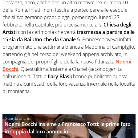
Costanzo, però, anche per un altro motivo: l’ex numero 10
della Roma, infatti, non riuscirà a partecipare alle esequie
che si svolgeranno proprio oggi pomeriggio, lunedì 27
febbraio, nella Capitale, più precisamente alla
Chiesa degli
Artisti
con la cerimonia che verrà
trasmessa a partire dalle
15 sia da Rai Uno che da Canale 5
. Francesco aveva infatti
programmato una settimana bianca a Madonna di Campiglio,
partendo già nel corso del weekend appena archiviato, in
compagnia dei propri figli e della la nuova fidanzata
Noemi
Bocchi
. Quest’ultima, insieme a Chanel (secondogenita
dall’unione di Totti e
Ilary Blasi
) hanno pubblicato questa
mattina alcuni scatti della loro vacanza invernale nella località
di montagna.
Noemi Bocchi insieme a Francesco Totti: le prime foto
in coppia dal loro annuncio