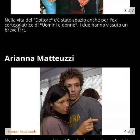
3
di
7
Nella vita del "Dottore" c'è stato spazio anche per l'ex
corteggiatrice di "Uomini e donne". I due hanno vissuto un
breve flirt.
Arianna Matteuzzi
Fonte: Facebook
4
di
7