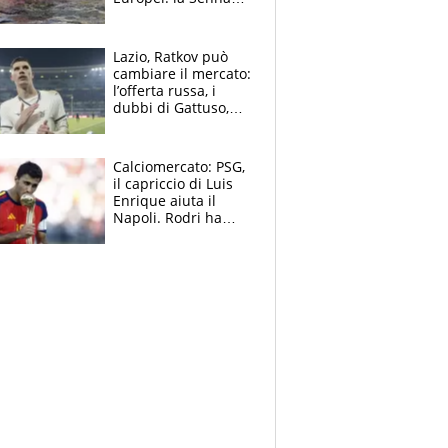
regala (quasi) solo
amarezze a Greg
Lazio, Ratkov può
cambiare il mercato:
l’offerta russa, i
dubbi di Gattuso,
Pinamonti, Gimenez
e il nome a sorpresa
Calciomercato: PSG,
il capriccio di Luis
Enrique aiuta il
Napoli. Rodri ha
scelto il Barça,
Maresca vuole Enzo
Fernandez