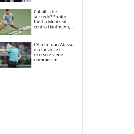
sulla telefonata a
Trump
Cobolli, che
succede? Subito
fuori a Montreal
contro Hanfmann,
per Flavio è tutta
colpa della tosse
L'Aia fa fuori Abisso
ma lui vince il
ricorso e viene
riammesso:
continua momento
nero per gli arbitri