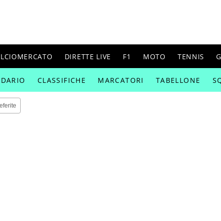
ALCIOMERCATO
DIRETTE LIVE
F1
MOTO
TENNIS
G
NDARIO
CLASSIFICHE
MARCATORI
TABELLONE
S
eferite