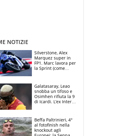
ME NOTIZIE
Silverstone, Alex
Marquez super in
FP1. Marc lavora per
la Sprint (come
Martin), bene
Bezzecchi
Galatasaray, Leao
snobba un tifoso e
Osimhen rifiuta la 9
di Icardi. L’ex Inter
furioso: lo schiaffo
al club
Beffa Paltrinieri, 4°
al fotofinish nella
knockout agli
Europei: la Senna