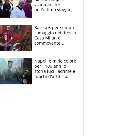
vicina anche
nell'ultimo viaggio,
la moglie Maura, i
figli e i suoi cari
circondati
Baresi 6 per sempre,
dall'affetto dei tifosi
l'omaggio dei tifosi a
Casa Milan è
commovente:
maglie, bandiere,
sciarpe, lacrime e
bigliettini
Napoli è mille colori:
per i 100 anni di
storia luci, lacrime e
fuochi d'artificio: De
Laurentiis salta al
coro anti-Juve