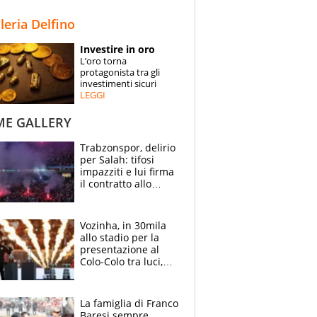
STORIE
lleria Delfino
SPECIALI
Investire in oro
L’oro torna
ESPERTI
protagonista tra gli
investimenti sicuri
LEGGI
CONTATTI
ME GALLERY
Trabzonspor, delirio
per Salah: tifosi
impazziti e lui firma
il contratto allo
stadio
Vozinha, in 30mila
allo stadio per la
presentazione al
Colo-Colo tra luci,
spettacolo, elicotteri
e paracadutisti
La famiglia di Franco
Baresi sempre