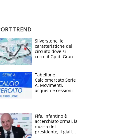
ORT TREND
Silverstone, le
caratteristiche del
circuito dove si
corre il Gp di Gran
Bretagna del
Motomondiale
Tabellone
Calciomercato Serie
A. Movimenti,
acquisti e cessioni:
estate 2026-27
Fifa, Infantino è
accerchiato ormai, la
mossa del
presidente, il giallo
dimissioni e la verità