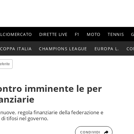
ALCIOMERCATO
DIRETTE LIVE
F1
MOTO
TENNIS
G
COPPA ITALIA
CHAMPIONS LEAGUE
EUROPA L.
CO
eferite
ontro imminente le per
anziarie
 nuove. regola finanziarie della federazione e
di tifosi nel governo.
CONDIVIDI