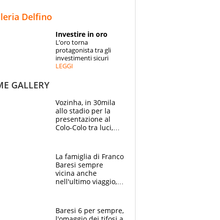
STORIE
lleria Delfino
SPECIALI
Investire in oro
L’oro torna
ESPERTI
protagonista tra gli
investimenti sicuri
LEGGI
CONTATTI
ME GALLERY
Vozinha, in 30mila
allo stadio per la
presentazione al
Colo-Colo tra luci,
spettacolo, elicotteri
e paracadutisti
La famiglia di Franco
Baresi sempre
vicina anche
nell'ultimo viaggio,
la moglie Maura, i
figli e i suoi cari
circondati
Baresi 6 per sempre,
dall'affetto dei tifosi
l'omaggio dei tifosi a