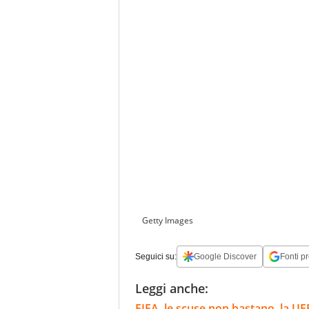
Getty Images
Seguici su:
Google Discover
Fonti pr
Leggi anche:
FIFA, le scuse non bastano, la UEF