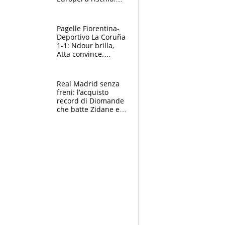
allenamenti fermi,
cosa succede
adesso
Pagelle Fiorentina-
Deportivo La Coruña
1-1: Ndour brilla,
Atta convince.
Pongracic rovina
tutto nel finale
Real Madrid senza
freni: l’acquisto
record di Diomande
che batte Zidane e
Ronaldo. Vinicius
rinnova: le cifre