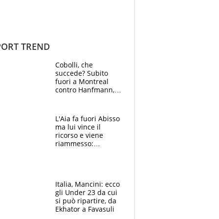
ORT TREND
Cobolli, che
succede? Subito
fuori a Montreal
contro Hanfmann,
per Flavio è tutta
colpa della tosse
L'Aia fa fuori Abisso
ma lui vince il
ricorso e viene
riammesso:
continua momento
nero per gli arbitri
Italia, Mancini: ecco
gli Under 23 da cui
si può ripartire, da
Ekhator a Favasuli