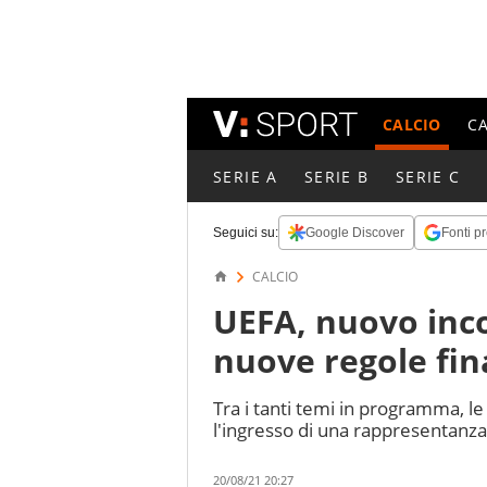
CALCIO
C
SERIE A
SERIE B
SERIE C
Seguici su:
Google Discover
Fonti pr
CALCIO
UEFA, nuovo inc
nuove regole fin
Tra i tanti temi in programma, le
l'ingresso di una rappresentanza 
20/08/21 20:27