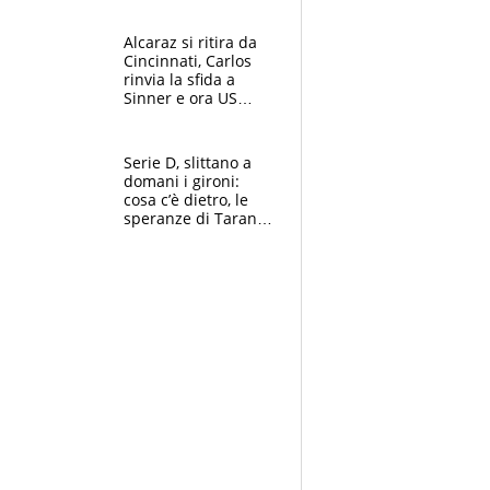
Alcaraz si ritira da
Cincinnati, Carlos
rinvia la sfida a
Sinner e ora US
Open di nuovo a
rischio
Serie D, slittano a
domani i gironi:
cosa c’è dietro, le
speranze di Taranto
e Messina, chi può
essere ripescato