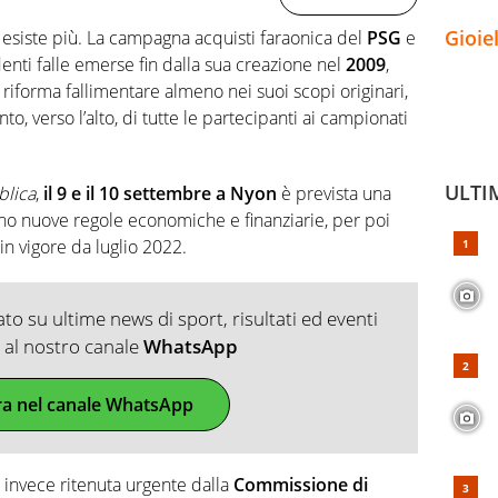
Gioie
 esiste più. La campagna acquisti faraonica del
PSG
e
denti falle emerse fin dalla sua creazione nel
2009
,
 riforma fallimentare almeno nei suoi scopi originari,
to, verso l’alto, di tutte le partecipanti ai campionati
ULTI
blica
,
il 9 e il 10 settembre a Nyon
è prevista una
anno nuove regole economiche e finanziarie, per poi
 in vigore da luglio 2022.
o su ultime news di sport, risultati ed eventi
ti al nostro canale
WhatsApp
ra nel canale WhatsApp
 invece ritenuta urgente dalla
Commissione di