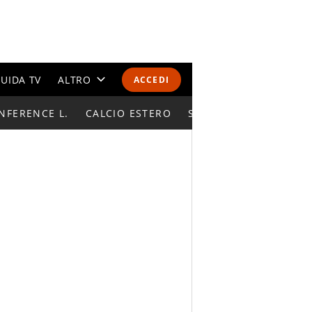
UIDA TV
ALTRO
ACCEDI
NFERENCE L.
CALENDARI E CLASSIFICHE
CALCIO ESTERO
SUPERCOPPA ITALIAN
ALTRI SPORT
MONDIALI 2026
OLIMPIADI
GOSSIP
LIFESTYLE