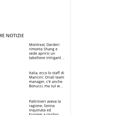
ME NOTIZIE
Montreal, Darderi
rimonta Shang e
vede aprirsi un
tabellone intrigante:
"Penso solo a
Borges, ma sono
felice del mio livello"
Italia, ecco lo staff di
Mancini: Oriali team
manager, c'è anche
Bonucci, ma sul web
infuria la polemica
Paltrinieri aveva la
ragione, Senna
inquinata ed
Europei a rischio: