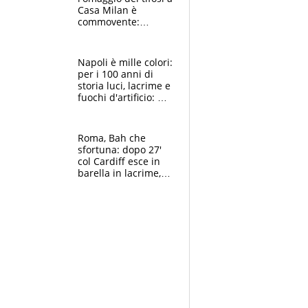
Casa Milan è
commovente:
maglie, bandiere,
sciarpe, lacrime e
bigliettini
Napoli è mille colori:
per i 100 anni di
storia luci, lacrime e
fuochi d'artificio: De
Laurentiis salta al
coro anti-Juve
Roma, Bah che
sfortuna: dopo 27'
col Cardiff esce in
barella in lacrime,
Dybala rigore da
schiaffi, i giallorossi
prendono 3 gol in
45'