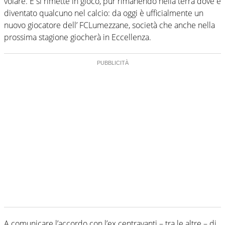
volare. E si rimette in gioco, pur rimanendo nella terra dove è
diventato qualcuno nel calcio: da oggi è ufficialmente un
nuovo giocatore dell’ FCLumezzane, società che anche nella
prossima stagione giocherà in Eccellenza.
A comunicare l’accordo con l’ex centravanti – tra le altre – di