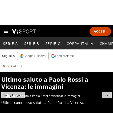
ACCEDI
SERIE A
SERIE B
SERIE C
COPPA ITALIA
CHAMP
Seguici su:
Google Discover
Fonti preferite
CALCIO
Ultimo saluto a Paolo Rossi a
Vicenza: le immagini
Getty Images
1
di
9
Ultimo, commosso saluto a Paolo Rossi a Vicenza.