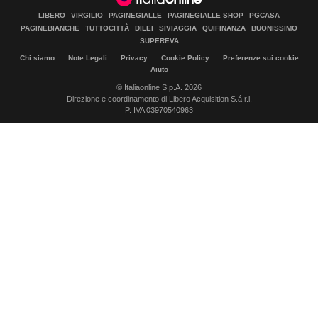
LIBERO
VIRGILIO
PAGINEGIALLE
PAGINEGIALLE SHOP
PGCASA
PAGINEBIANCHE
TUTTOCITTÀ
DILEI
SIVIAGGIA
QUIFINANZA
BUONISSIMO
SUPEREVA
Chi siamo
Note Legali
Privacy
Cookie Policy
Preferenze sui cookie
Aiuto
© Italiaonline S.p.A. 2026
Direzione e coordinamento di Libero Acquisition S.á r.l.
P. IVA 03970540963