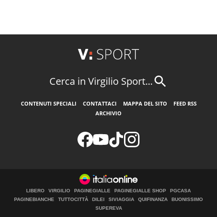
Cerca in Virgilio Sport...
CONTENUTI SPECIALI
CONTATTACI
MAPPA DEL SITO
FEED RSS
ARCHIVIO
LIBERO
VIRGILIO
PAGINEGIALLE
PAGINEGIALLE SHOP
PGCASA
PAGINEBIANCHE
TUTTOCITTÀ
DILEI
SIVIAGGIA
QUIFINANZA
BUONISSIMO
SUPEREVA