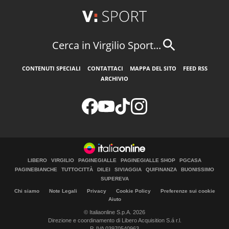
Cerca in Virgilio Sport...
CONTENUTI SPECIALI
CONTATTACI
MAPPA DEL SITO
FEED RSS
ARCHIVIO
LIBERO
VIRGILIO
PAGINEGIALLE
PAGINEGIALLE SHOP
PGCASA
PAGINEBIANCHE
TUTTOCITTÀ
DILEI
SIVIAGGIA
QUIFINANZA
BUONISSIMO
SUPEREVA
Chi siamo
Note Legali
Privacy
Cookie Policy
Preferenze sui cookie
Aiuto
© Italiaonline S.p.A. 2026
Direzione e coordinamento di Libero Acquisition S.á r.l.
P. IVA 03970540963