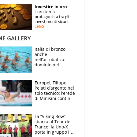
STORIE
Investire in oro
L’oro torna
SPECIALI
protagonista tra gli
investimenti sicuri
LEGGI
ESPERTI
ME GALLERY
CONTATTI
Italia di bronzo
anche
nell’acrobatica:
dominio nel
medagliere, ora
tocca a Ceccon, Curti
e compagni
Europei, Filippo
continuare
Pelati d’argento nel
solo tecnico: l’erede
di Minisini continua
a stupire, Los
Angeles è già nel
mirino
La “Viking Row”
sbarca al Tour de
France: la Uno-X
porta in gruppo il