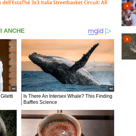
 dell'EstaThé 3x3 Italia Streetbasket Circuit: All