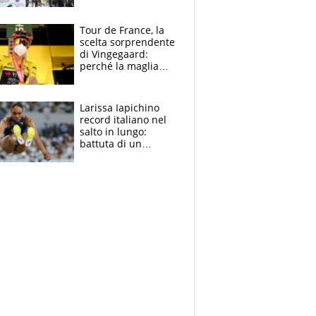
rito della Norvegia
di Haaland e
compagni
Tour de France, la
scelta sorprendente
di Vingegaard:
perché la maglia
gialla indossa la
mascherina, il
rischio da evitare
Larissa Iapichino
record italiano nel
salto in lungo:
battuta di un
centimetro mamma
Fiona May