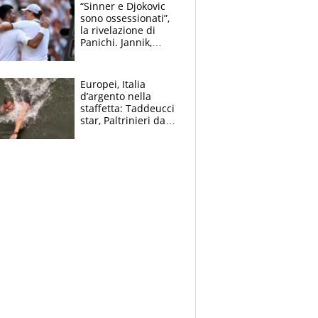
“Sinner e Djokovic
sono ossessionati”,
la rivelazione di
Panichi. Jannik,
ansia per il
ginocchio e il rischio
agli US Open
Europei, Italia
d’argento nella
staffetta: Taddeucci
star, Paltrinieri da
leggenda. Greg
svela la profezia di
Padre Pio