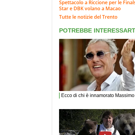
Spettacolo a Riccione per le Finals
Star e DBK volano a Macao
Tutte le notizie del Trento