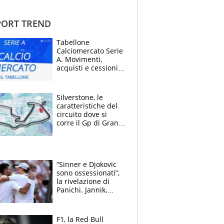
ORT TREND
Tabellone
Calciomercato Serie
A. Movimenti,
acquisti e cessioni:
estate 2026-27
Silverstone, le
caratteristiche del
circuito dove si
corre il Gp di Gran
Bretagna del
Motomondiale
“Sinner e Djokovic
sono ossessionati”,
la rivelazione di
Panichi. Jannik,
ansia per il
ginocchio e il rischio
agli US Open
F1, la Red Bull