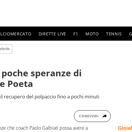
ALCIOMERCATO
DIRETTE LIVE
F1
MOTO
TENNIS
G
eferite
 poche speranze di
e Poeta
il recupero del polpaccio fino a pochi minuti
CONDIVIDI
Gioie
anze che coach Paolo Galbiati possa avere a