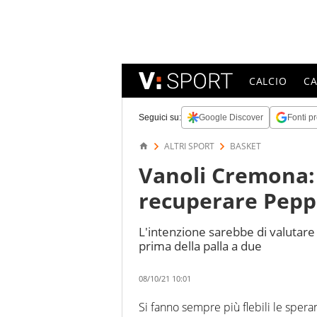
CALCIO
C
Seguici su:
Google Discover
Fonti pr
ALTRI SPORT
BASKET
Vanoli Cremona:
recuperare Pepp
L'intenzione sarebbe di valutare 
prima della palla a due
08/10/21 10:01
Si fanno sempre più flebili le sper