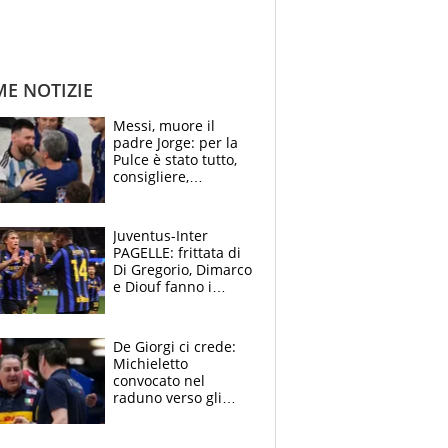
ME NOTIZIE
Messi, muore il
padre Jorge: per la
Pulce è stato tutto,
consigliere,
manager, amico e
capofamiglia
Juventus-Inter
PAGELLE: frittata di
Di Gregorio, Dimarco
e Diouf fanno i
bianconeri piccoli
piccoli, Ylildiz
scompare, Kolo fa
De Giorgi ci crede:
sperare
Michieletto
convocato nel
raduno verso gli
Europei. A sorpresa
torna Rychlicki