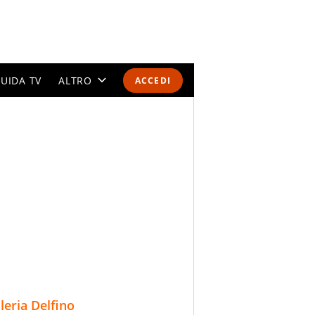
UIDA TV
ALTRO
ACCEDI
CALENDARI E CLASSIFICHE
ALTRI SPORT
MONDIALI 2026
OLIMPIADI
GOSSIP
LIFESTYLE
lleria Delfino