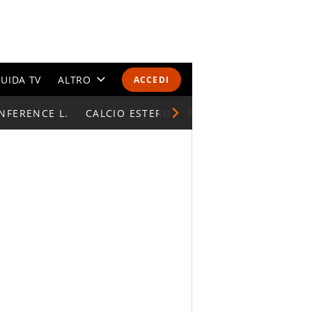
UIDA TV
ALTRO
ACCEDI
NFERENCE L.
CALENDARI E CLASSIFICHE
CALCIO ESTERO
SUPERCOPPA ITALIAN
ALTRI SPORT
MONDIALI 2026
OLIMPIADI
GOSSIP
LIFESTYLE