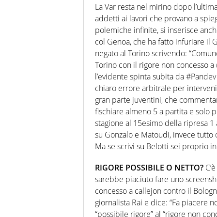
La Var resta nel mirino dopo l’ultim
addetti ai lavori che provano a spieg
polemiche infinite, si inserisce anc
col Genoa, che ha fatto infuriare il 
negato al Torino scrivendo: “Comunq
Torino con il rigore non concesso a 
l’evidente spinta subita da #Pandev
chiaro errore arbitrale per interveni
gran parte juventini, che commentano
fischiare almeno 5 a partita e solo p
stagione al 15esimo della ripresa 1 a 
su Gonzalo e Matoudi, invece tutto ok
Ma se scrivi su Belotti sei proprio i
RIGORE POSSIBILE O NETTO?
C’è 
sarebbe piaciuto fare uno screensho
concesso a callejon contro il Bolog
giornalista Rai e dice: “Fa piacere 
“possibile rigore” al “rigore non con