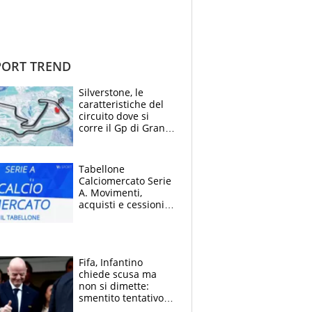
ORT TREND
Silverstone, le
caratteristiche del
circuito dove si
corre il Gp di Gran
Bretagna del
Motomondiale
Tabellone
Calciomercato Serie
A. Movimenti,
acquisti e cessioni:
estate 2026-27
Fifa, Infantino
chiede scusa ma
non si dimette:
smentito tentativo di
corruzione al