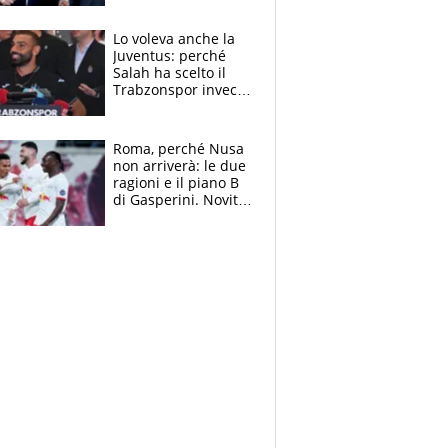
Marocco
Lo voleva anche la
Juventus: perché
Salah ha scelto il
Trabzonspor invece
di un top club
Roma, perché Nusa
non arriverà: le due
ragioni e il piano B
di Gasperini. Novità
su Pellegrini e
Cacciamani