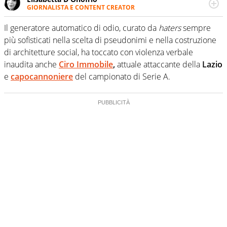
GIORNALISTA E CONTENT CREATOR
Giornalista professionista dal 2007, scrive per curiosità
personale e necessità: soprattutto di calcio, di sport e dei
Il generatore automatico di odio, curato da
haters
sempre
suoi protagonisti, concedendosi innocenti evasioni
più sofisticati nella scelta di pseudonimi e nella costruzione
nell'ambito della creazione di format. Un tempo ala
di architetture social, ha toccato con violenza verbale
destra, oggi si sente a suo agio nel ruolo di libero. Cura
inaudita anche
Ciro Immobile
,
attuale attaccante della
Lazio
una classifica riservata dei migliori 5 calciatori di sempre.
e
capocannoniere
del campionato di Serie A.