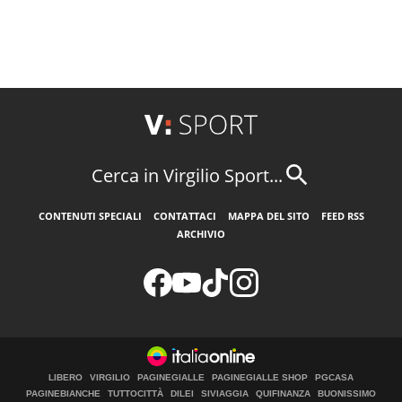
Cerca in Virgilio Sport...
CONTENUTI SPECIALI
CONTATTACI
MAPPA DEL SITO
FEED RSS
ARCHIVIO
LIBERO
VIRGILIO
PAGINEGIALLE
PAGINEGIALLE SHOP
PGCASA
PAGINEBIANCHE
TUTTOCITTÀ
DILEI
SIVIAGGIA
QUIFINANZA
BUONISSIMO