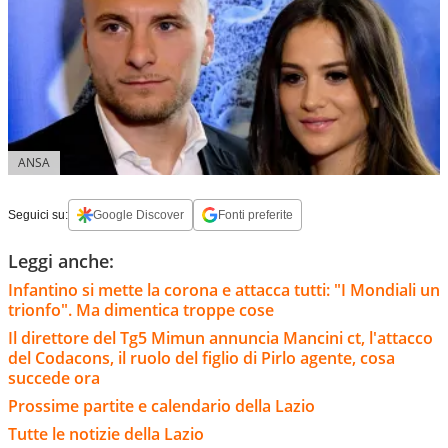
ANSA
Seguici su:
Google Discover
Fonti preferite
Leggi anche:
Infantino si mette la corona e attacca tutti: "I Mondiali un
trionfo". Ma dimentica troppe cose
Il direttore del Tg5 Mimun annuncia Mancini ct, l'attacco
del Codacons, il ruolo del figlio di Pirlo agente, cosa
succede ora
Prossime partite e calendario della Lazio
Tutte le notizie della Lazio