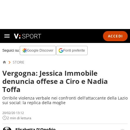
ACCEDI
Seguici su:
Google Discover
Fonti preferite
STORIE
Vergogna: Jessica Immobile
denuncia offese a Ciro e Nadia
Toffa
Orribile violenza verbale nei confronti dell'attaccante della Lazio
sui social: la replica della moglie
20/02/20 13:12
2 min di lettura
Elisabetta D'Onofrio