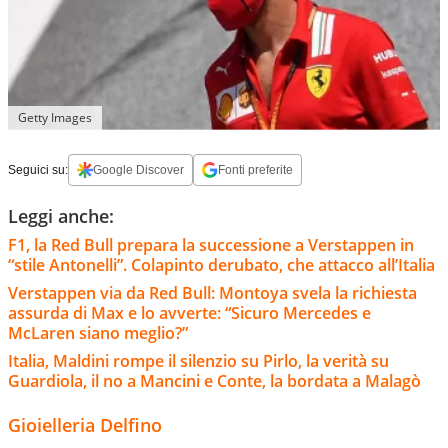
Getty Images
Seguici su:
Google Discover
Fonti preferite
Leggi anche:
F1, la Red Bull prepara la successione a Verstappen in
“stile Antonelli”. Colapinto derubato, che attacco all’Italia
Verstappen via da Red Bull: Montoya svela la richiesta
assurda di Max e lo avverte: “Sicuro Mercedes e
McLaren siano meglio?”
Italia, Maldini rompe il silenzio su Pirlo, la verità su
Guardiola, il no a Mancini e Conte, la bordata a Malagò
Gioielleria Delfino