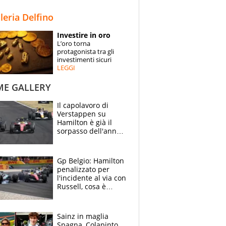
STORIE
lleria Delfino
SPECIALI
Investire in oro
L’oro torna
ESPERTI
protagonista tra gli
investimenti sicuri
LEGGI
CONTATTI
ME GALLERY
Il capolavoro di
Verstappen su
Hamilton è già il
sorpasso dell'anno:
che smacco Lewis,
come Abu Dhabi
2021
Gp Belgio: Hamilton
penalizzato per
l'incidente al via con
Russell, cosa è
successo. Mercedes
out, 5" a Lewis
Sainz in maglia
Spagna, Colapinto