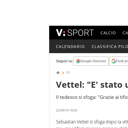
CALCIO
C
CALENDARIO
CLASSIFICA PILO
Seguici su:
Google Discover
Fonti pr
F1
Vettel: "E' stato
Il tedesco si sfoga: "Grazie ai tifo
22/09/19 18:20
Sebastian Vettel si sfoga dopo la vi