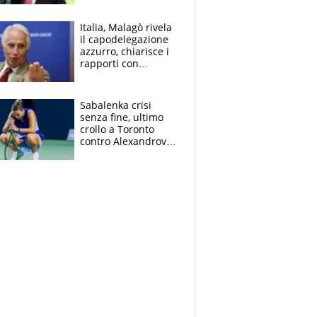
succede?
Italia, Malagò rivela
il capodelegazione
azzurro, chiarisce i
rapporti con
Mancini e Conte e si
schiera su caso
Infantino
Sabalenka crisi
senza fine, ultimo
crollo a Toronto
contro Alexandrova
e n° 1 della
classifica WTA a
rischio