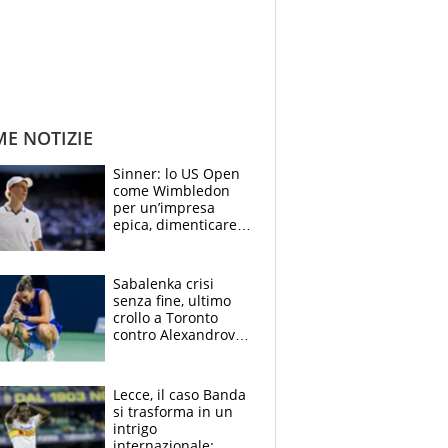
ME NOTIZIE
Sinner: lo US Open
come Wimbledon
per un’impresa
epica, dimenticare
Montreal e
Cincinnati e
azzerare le
Sabalenka crisi
speranze dei rivali
senza fine, ultimo
crollo a Toronto
contro Alexandrova
e n° 1 della
classifica WTA a
rischio
Lecce, il caso Banda
si trasforma in un
intrigo
internazionale: