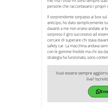
me, ma i tifosi mi sono sempre stati
persone che raccontavano i propri m
Il sorprendente sorpasso ai box sul
anticipo, ho dato semplicemente tut
davanti a me non erano andate ai b
sorpreso il giro successivo ad esse
cercare di superare chi stava davant
safety car. La macchina andava semp
con le gomme fredde ma chi sta dav
strategia ha funzionato, sono conten
Vuoi essere sempre aggiornat
live? Iscrivi
Ent