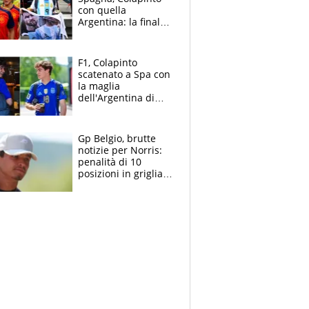
con quella
Argentina: la finale
Mondiale si gioca a
Spa e Alonso non
vede l'ora
F1, Colapinto
scatenato a Spa con
la maglia
dell'Argentina di
Messi punge la
Spagna: "Capiranno
le parolacce"
Gp Belgio, brutte
notizie per Norris:
penalità di 10
posizioni in griglia,
la scelta dolorosa
ma obbligata di
McLaren