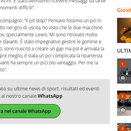
 vicini. È stato bellissimo ricevere messaggi da tante
omenti difficili”.
Gioie
 compagno: “Il pit stop? Pensavo fossimo un po’ in
to nel giro di uscita, ho visto che le due macchine
ox, specialmente Lewis. Mi sono ritrovato molto
re davanti. È stato impegnativo gestire le gomme e
i, sono riuscito a creare un gap ma poi è arrivata la
ULTI
re meglio, è stata un po’ complicata la ripartenza
anti ha sempre un piccolo vantaggio. Per me la
to”.
o su ultime news di sport, risultati ed eventi
ti al nostro canale
WhatsApp
ra nel canale WhatsApp