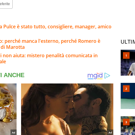
eferite
a Pulce è stato tutto, consigliere, manager, amico
ato: perché manca l'esterno, perché Romero è
ULTI
o di Marotta
ri non aiuta: mistero penalità comunicata in
ale