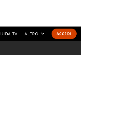
UIDA TV
ALTRO
ACCEDI
CALENDARI E CLASSIFICHE
ALTRI SPORT
MONDIALI 2026
OLIMPIADI
GOSSIP
LIFESTYLE