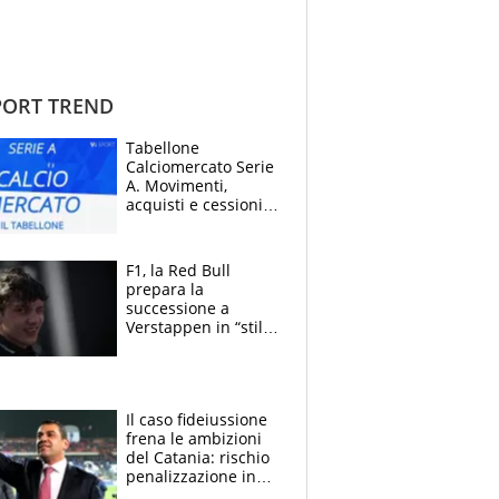
ORT TREND
Tabellone
Calciomercato Serie
A. Movimenti,
acquisti e cessioni:
estate 2026-27
F1, la Red Bull
prepara la
successione a
Verstappen in “stile
Antonelli”. Colapinto
derubato, che
attacco all’Italia
Il caso fideiussione
frena le ambizioni
del Catania: rischio
penalizzazione in
classifica, cosa