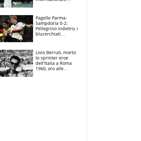
Lameck fugge in
Libia? Chiesto
l’intervento di
Pagelle Parma-
Malagò
Sampdoria 0-2:
Pellegrino indietro, i
blucerchiati
convincono al
Tardini. In gol
Abildgaard e
Livio Berruti, morto
Lauritsen
lo sprinter eroe
dell'Italia a Roma
1960, oro alle
Olimpiadi prima di
Mennea e Jacobs