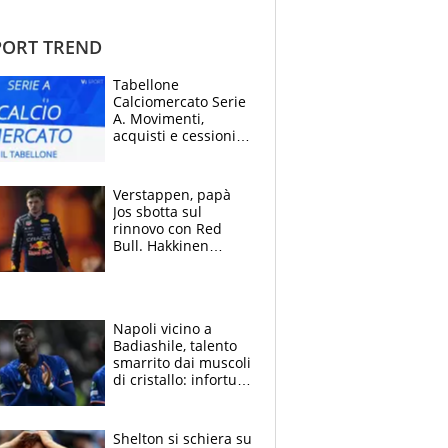
ORT TREND
Tabellone
Calciomercato Serie
A. Movimenti,
acquisti e cessioni:
estate 2026-27
Verstappen, papà
Jos sbotta sul
rinnovo con Red
Bull. Hakkinen
avverte McLaren:
“Prendere Max
sarebbe un rischio”
Napoli vicino a
Badiashile, talento
smarrito dai muscoli
di cristallo: infortuni
a raffica negli ultimi
3 anni
Shelton si schiera su