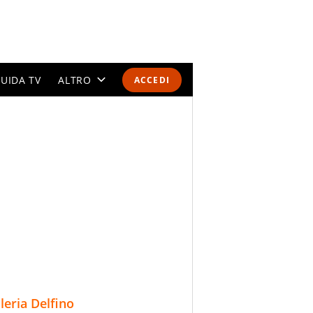
UIDA TV
ALTRO
ACCEDI
CALENDARI E CLASSIFICHE
ALTRI SPORT
MONDIALI 2026
OLIMPIADI
GOSSIP
LIFESTYLE
lleria Delfino