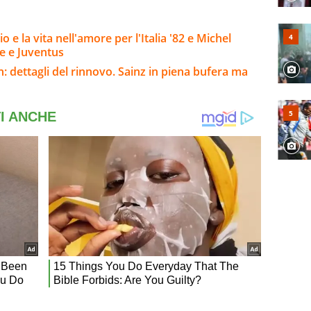
o e la vita nell'amore per l'Italia '82 e Michel
se e Juventus
: dettagli del rinnovo. Sainz in piena bufera ma