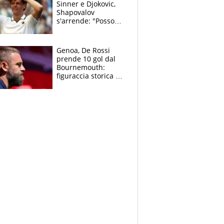
Sinner e Djokovic,
Shapovalov
s'arrende: "Posso
battere tutti tranne
Jannik e Alcaraz"
Genoa, De Rossi
prende 10 gol dal
Bournemouth:
figuraccia storica ed
è allarme per il
mercato di Lopez