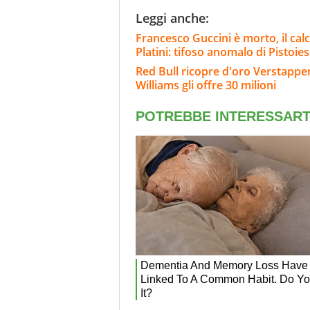
Leggi anche:
Francesco Guccini è morto, il calci
Platini: tifoso anomalo di Pistoie
Red Bull ricopre d'oro Verstappen
Williams gli offre 30 milioni