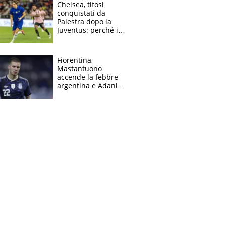
Open
Chelsea, tifosi
conquistati da
Palestra dopo la
Juventus: perché i
fan dei Blues sono
pazzi dell’azzurro
Fiorentina,
Mastantuono
accende la febbre
argentina e Adani
impazzisce. Ma
Antognoni ‘rovina la
festa’ a Commisso