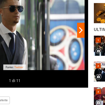
ULTI
Fonte:
Twitter
1
di
11
eferite