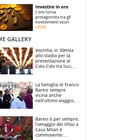
STORIE
Investire in oro
L’oro torna
SPECIALI
protagonista tra gli
investimenti sicuri
LEGGI
ESPERTI
ME GALLERY
CONTATTI
Vozinha, in 30mila
allo stadio per la
presentazione al
Colo-Colo tra luci,
spettacolo, elicotteri
e paracadutisti
La famiglia di Franco
Baresi sempre
vicina anche
nell'ultimo viaggio,
la moglie Maura, i
figli e i suoi cari
circondati
Baresi 6 per sempre,
dall'affetto dei tifosi
l'omaggio dei tifosi a
Casa Milan è
commovente: