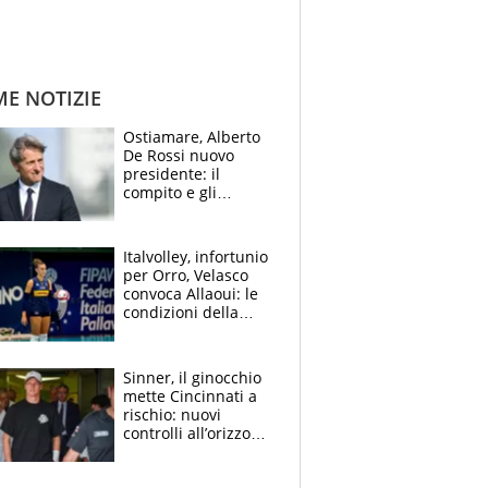
ME NOTIZIE
Ostiamare, Alberto
De Rossi nuovo
presidente: il
compito e gli
obiettivi ricevuti dal
figlio Daniele
Italvolley, infortunio
per Orro, Velasco
convoca Allaoui: le
condizioni della
palleggiatrice per gli
Europei
Sinner, il ginocchio
mette Cincinnati a
rischio: nuovi
controlli all’orizzonte
e il possibile
sacrificio per lo US