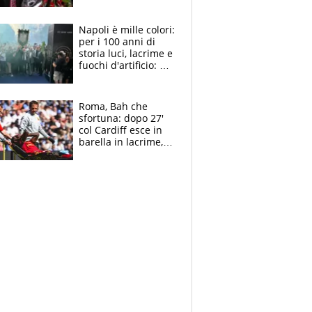
maglie, bandiere,
sciarpe, lacrime e
bigliettini
Napoli è mille colori:
per i 100 anni di
storia luci, lacrime e
fuochi d'artificio: De
Laurentiis salta al
coro anti-Juve
Roma, Bah che
sfortuna: dopo 27'
col Cardiff esce in
barella in lacrime,
Dybala rigore da
schiaffi, i giallorossi
prendono 3 gol in
45'