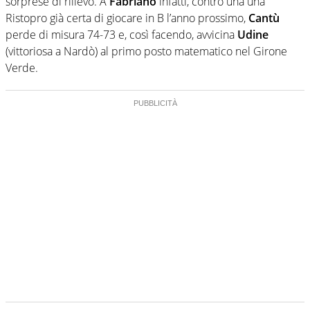
sorprese di rilievo. A
Fabriano
infatti, contro una una
Ristopro già certa di giocare in B l’anno prossimo,
Cantù
perde di misura 74-73 e, così facendo, avvicina
Udine
(vittoriosa a Nardò) al primo posto matematico nel Girone
Verde.