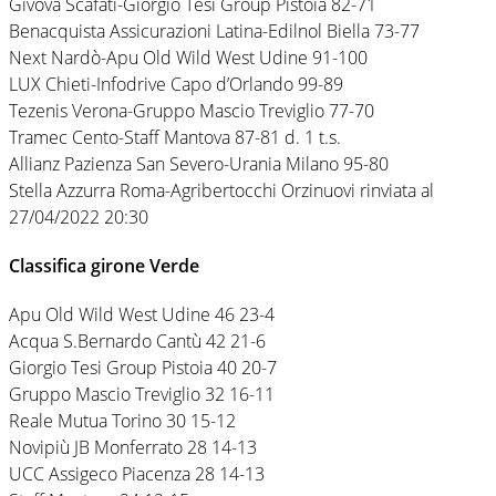
Givova Scafati-Giorgio Tesi Group Pistoia 82-71
Benacquista Assicurazioni Latina-Edilnol Biella 73-77
Next Nardò-Apu Old Wild West Udine 91-100
LUX Chieti-Infodrive Capo d’Orlando 99-89
Tezenis Verona-Gruppo Mascio Treviglio 77-70
Tramec Cento-Staff Mantova 87-81 d. 1 t.s.
Allianz Pazienza San Severo-Urania Milano 95-80
Stella Azzurra Roma-Agribertocchi Orzinuovi rinviata al
27/04/2022 20:30
Classifica girone Verde
Apu Old Wild West Udine 46 23-4
Acqua S.Bernardo Cantù 42 21-6
Giorgio Tesi Group Pistoia 40 20-7
Gruppo Mascio Treviglio 32 16-11
Reale Mutua Torino 30 15-12
Novipiù JB Monferrato 28 14-13
UCC Assigeco Piacenza 28 14-13