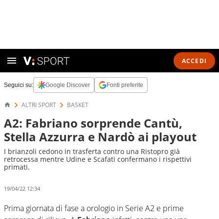
ACCEDI
Seguici su:
Google Discover
Fonti preferite
ALTRI SPORT
BASKET
A2: Fabriano sorprende Cantù,
Stella Azzurra e Nardò ai playout
I brianzoli cedono in trasferta contro una Ristopro già
retrocessa mentre Udine e Scafati confermano i rispettivi
primati.
19/04/22 12:34
Prima giornata di fase a orologio in Serie A2 e prime