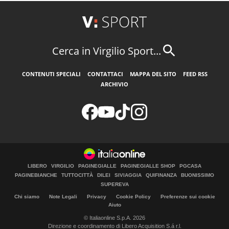
Cerca in Virgilio Sport...
CONTENUTI SPECIALI
CONTATTACI
MAPPA DEL SITO
FEED RSS
ARCHIVIO
LIBERO
VIRGILIO
PAGINEGIALLE
PAGINEGIALLE SHOP
PGCASA
PAGINEBIANCHE
TUTTOCITTÀ
DILEI
SIVIAGGIA
QUIFINANZA
BUONISSIMO
SUPEREVA
Chi siamo
Note Legali
Privacy
Cookie Policy
Preferenze sui cookie
Aiuto
© Italiaonline S.p.A. 2026
Direzione e coordinamento di Libero Acquisition S.á r.l.