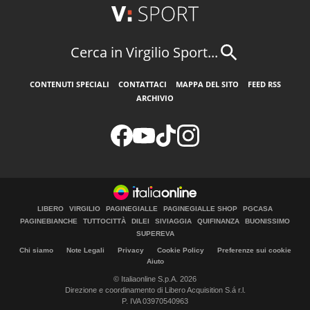
Cerca in Virgilio Sport...
CONTENUTI SPECIALI
CONTATTACI
MAPPA DEL SITO
FEED RSS
ARCHIVIO
LIBERO
VIRGILIO
PAGINEGIALLE
PAGINEGIALLE SHOP
PGCASA
PAGINEBIANCHE
TUTTOCITTÀ
DILEI
SIVIAGGIA
QUIFINANZA
BUONISSIMO
SUPEREVA
Chi siamo
Note Legali
Privacy
Cookie Policy
Preferenze sui cookie
Aiuto
© Italiaonline S.p.A. 2026
Direzione e coordinamento di Libero Acquisition S.á r.l.
P. IVA 03970540963