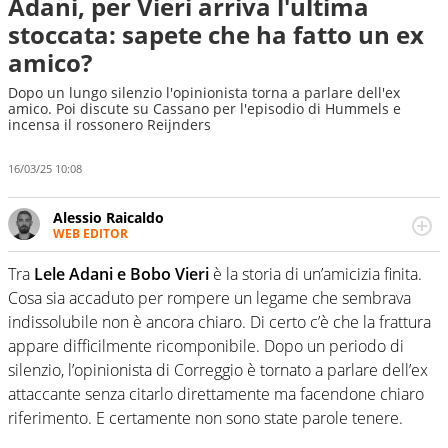
Adani, per Vieri arriva l'ultima
stoccata: sapete che ha fatto un ex
amico?
Dopo un lungo silenzio l'opinionista torna a parlare dell'ex
amico. Poi discute su Cassano per l'episodio di Hummels e
incensa il rossonero Reijnders
16/03/25 10:08
Alessio Raicaldo
WEB EDITOR
Un figlio che si chiama Diego e la tesi di laurea sugli stadi
di proprietà in Italia. Il calcio quale filo conduttore
Tra
Lele Adani e Bobo Vieri
è la storia di un’amicizia finita.
irrinunciabile tra passione e professione. Per Virgilio
Cosa sia accaduto per rompere un legame che sembrava
Sport indaga, approfondisce e scandaglia l'universo
indissolubile non è ancora chiaro. Di certo c’è che la frattura
mondo dello sport per antonomasia
appare difficilmente ricomponibile. Dopo un periodo di
silenzio, l’opinionista di Correggio è tornato a parlare dell’ex
attaccante senza citarlo direttamente ma facendone chiaro
riferimento. E certamente non sono state parole tenere.