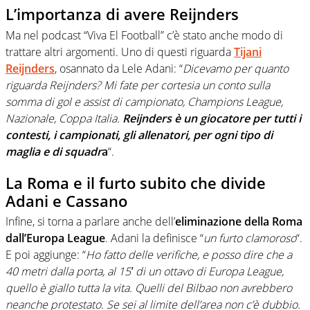
L’importanza di avere Reijnders
Ma nel podcast “Viva El Football” c’è stato anche modo di
trattare altri argomenti. Uno di questi riguarda
Tijani
Reijnders
, osannato da Lele Adani: “
Dicevamo per quanto
riguarda Reijnders? Mi fate per cortesia un conto sulla
somma di gol e assist di campionato, Champions League,
Nazionale, Coppa Italia.
Reijnders è un giocatore per tutti i
contesti, i campionati, gli allenatori, per ogni tipo di
maglia e di squadr
a
“.
La Roma e il furto subito che divide
Adani e Cassano
Infine, si torna a parlare anche dell’
eliminazione della Roma
dall’Europa League
. Adani la definisce “
un furto clamoroso
“.
E poi aggiunge: “
Ho fatto delle verifiche, e posso dire che a
40 metri dalla porta, al 15′ di un ottavo di Europa League,
quello è giallo tutta la vita. Quelli del Bilbao non avrebbero
neanche protestato. Se sei al limite dell’area non c’è dubbio.