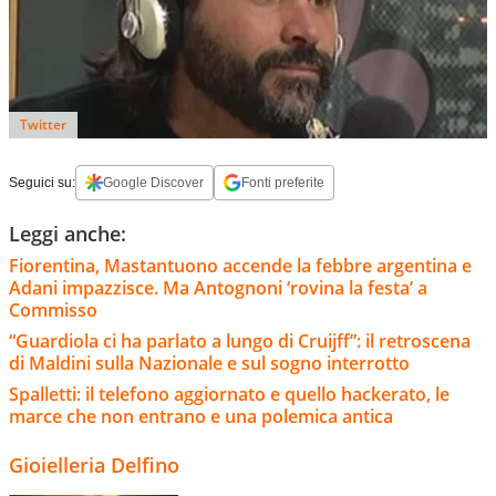
Twitter
Seguici su:
Google Discover
Fonti preferite
Leggi anche:
Fiorentina, Mastantuono accende la febbre argentina e
Adani impazzisce. Ma Antognoni ‘rovina la festa’ a
Commisso
“Guardiola ci ha parlato a lungo di Cruijff”: il retroscena
di Maldini sulla Nazionale e sul sogno interrotto
Spalletti: il telefono aggiornato e quello hackerato, le
marce che non entrano e una polemica antica
Gioielleria Delfino