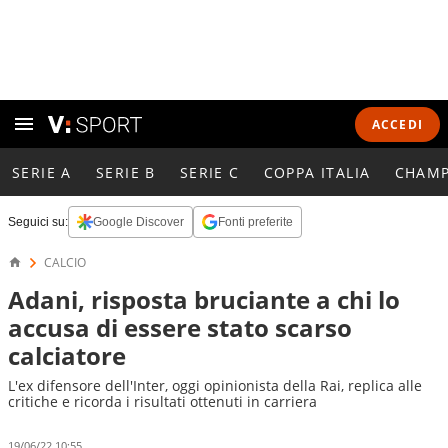
ACCEDI
SERIE A
SERIE B
SERIE C
COPPA ITALIA
CHAMP
Seguici su:
Google Discover
Fonti preferite
CALCIO
Adani, risposta bruciante a chi lo
accusa di essere stato scarso
calciatore
L'ex difensore dell'Inter, oggi opinionista della Rai, replica alle
critiche e ricorda i risultati ottenuti in carriera
19/06/22 10:55