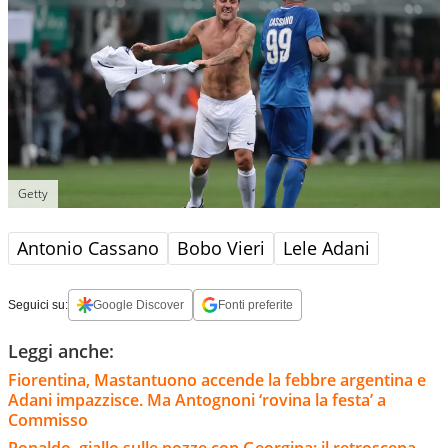
Getty
Antonio Cassano
Bobo Vieri
Lele Adani
Seguici su:
Google Discover
Fonti preferite
Leggi anche:
Fiorentina, Mastantuono accende la febbre argentina e
Adani impazzisce. Ma Antognoni ‘rovina la festa’ a
Commisso
Ronaldo, giallo sulle nozze con Georgina: il retroscena