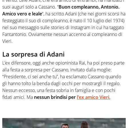
il vento. Lele Adani, che era amico di entrambi, ha mandato i
suoi auguri solo a Cassano. “
Buon compleanno, Antonio.
Amico vero e leale
“, ha scritto Adani (che nei giorni scorsi ha
festeggiato il suo di compleanno, è nato il 10 luglio del 1974)
nel suo messaggio sulle stories di Instagram in cui ha taggato
Fantantonio. Ovviamente nessun accenno al compleanno di
Vieri.
La sorpresa di Adani
L’ex difensore, oggi anche opioninista Rai, ha poi preso parte
alla festa a sorpresa per Cassano, invitato dalla moglie:
“Presidente, ci sei anche tu”, ha esclamato Cassano quando
gli hanno tolto la benda dagli occhi per mostrargli il regalo.
Nessun eccesso, una festa sobria in famiglia e con pochi
fidati amici. Ma
nessun brindisi per
l’ex amico Vieri.