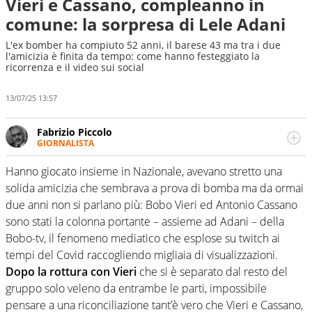
Vieri e Cassano, compleanno in
comune: la sorpresa di Lele Adani
L'ex bomber ha compiuto 52 anni, il barese 43 ma tra i due
l'amicizia è finita da tempo: come hanno festeggiato la
ricorrenza e il video sui social
13/07/25 13:57
Fabrizio Piccolo
GIORNALISTA
Nella sua carriera ha seguito numerose manifestazioni
sportive e collaborato con agenzie e testate. Esperienza,
Hanno giocato insieme in Nazionale, avevano stretto una
competenza, conoscenza e memoria storica. Si occupa
solida amicizia che sembrava a prova di bomba ma da ormai
prevalentemente di calcio
due anni non si parlano più: Bobo Vieri ed Antonio Cassano
sono stati la colonna portante – assieme ad Adani – della
Bobo-tv, il fenomeno mediatico che esplose su twitch ai
tempi del Covid raccogliendo migliaia di visualizzazioni.
Dopo la rottura con Vieri
che si è separato dal resto del
gruppo solo veleno da entrambe le parti, impossibile
pensare a una riconciliazione tant’è vero che Vieri e Cassano,