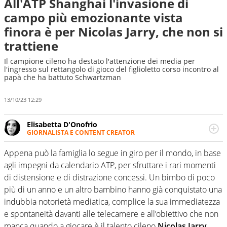
All'ATP Shanghai l'invasione di
campo più emozionante vista
finora è per Nicolas Jarry, che non si
trattiene
Il campione cileno ha destato l'attenzione dei media per
l'ingresso sul rettangolo di gioco del figlioletto corso incontro al
papà che ha battuto Schwartzman
13/10/23 12:29
Elisabetta D'Onofrio
GIORNALISTA E CONTENT CREATOR
Giornalista professionista dal 2007, scrive per curiosità
personale e necessità: soprattutto di calcio, di sport e dei
Appena può la famiglia lo segue in giro per il mondo, in base
suoi protagonisti, concedendosi innocenti evasioni
agli impegni da calendario ATP, per sfruttare i rari momenti
nell'ambito della creazione di format. Un tempo ala
di distensione e di distrazione concessi. Un bimbo di poco
destra, oggi si sente a suo agio nel ruolo di libero. Cura
più di un anno e un altro bambino hanno già conquistato una
una classifica riservata dei migliori 5 calciatori di sempre.
indubbia notorietà mediatica, complice la sua immediatezza
e spontaneità davanti alle telecamere e all’obiettivo che non
manca quando a giocare è il talento cileno
Nicolas Jarry
,