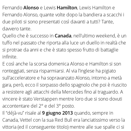
Fernando
Alonso
e Lewis
Hamilton
, Lewis Hamilton e
Fernando Alonso, quante volte dopo la bandiera a scacchi i
due piloti si sono presentati così davanti a tutti? Tante,
davvero tante.
Quello che è successo in
Canada
, nell’ultimo weekend, è un
tuffo nel passato che riporta alla luce un duello in realtà che
si protrae da anni e che è stato spesso frutto di battaglie
infinite.
E così anche la scorsa domenica Alonso e Hamilton si son
ronteggiati, senza risparmiarsi. Al via l’inglese ha pigiato
sull’acceleratore e ha sopravanzato Alonso, intorno a metà
gara, però, ecco il sorpasso dello spagnolo che poi è riuscito
a resistere agli attacchi della Mercedes fino al traguardo. A
vincere è stato Verstappen mentre loro due si sono dovuti
accontentare del 2° e del 3° posto.
Il “déjà-vu” risale al
9 giugno 2013
quando, sempre in
Canada, Vettel con la sua Red Bull era lanciatissimo verso la
vittoria (ed il conseguente titolo) mentre alle sue spalle ci si