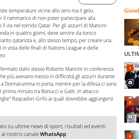
Gioie
ste temperature vicine allo zero ma il gelo,
er il rammarico di non poter partecipare alla
l via nel torrido Qatar. Per gli azzurri di Mancini
onda in quattro giorni, deve servire da tonico
pianto qatariota e, allo stesso tempo, per creare una
in vista delle finali di Nations League e delle
ULTI
eo.
nfermato dallo stesso Roberto Mancini in conferenza
he più avevano messo in difficoltà gli azzurri durante
o a Donnarumma in porta, mentre per la difesa ci sono
 primo minuto tra Bonucci e Gatti. In attacco
iglie” Raspadori-Grifo ai quali dovrebbe aggiungersi
o su ultime news di sport, risultati ed eventi
ti al nostro canale
WhatsApp