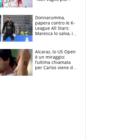
gareggiare”. Visita
decisiva per
Brignone
Donnarumma,
papera contro le K-
League All Stars:
Maresca lo salva, i
tifosi del City lo
attaccano
Alcaraz, lo US Open
è un miraggio:
l’ultima chiamata
per Carlos viene da
New York e
potrebbe
coinvolgere Serena
Williams