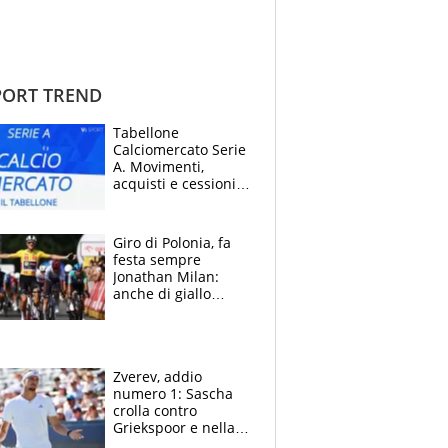
ORT TREND
Tabellone
Calciomercato Serie
A. Movimenti,
acquisti e cessioni:
estate 2026-27
Giro di Polonia, fa
festa sempre
Jonathan Milan:
anche di giallo
vestito, il friulano
non ha rivali (bene
Malucelli, terzo)
Zverev, addio
numero 1: Sascha
crolla contro
Griekspoor e nella
sfida a due con