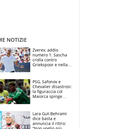
ME NOTIZIE
Zverev, addio
numero 1: Sascha
crolla contro
Griekspoor e nella
sfida a due con
Sinner si conferma
terzo. Quanti malori
PSG, Safonov e
a Montreal
Chevalier disastrosi:
la figuraccia col
Maiorca spinge
Suzuki da Luis
Enrique, Juve a
rischio beffa
Lara Gut-Behrami
dice basta e
annuncia il ritiro:
“Non voglio più