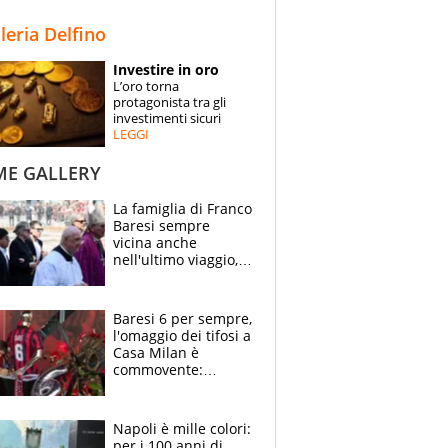
STORIE
lleria Delfino
SPECIALI
Investire in oro
L’oro torna
ESPERTI
protagonista tra gli
investimenti sicuri
LEGGI
CONTATTI
ME GALLERY
La famiglia di Franco
Baresi sempre
vicina anche
nell'ultimo viaggio,
la moglie Maura, i
figli e i suoi cari
circondati
Baresi 6 per sempre,
dall'affetto dei tifosi
l'omaggio dei tifosi a
Casa Milan è
commovente:
maglie, bandiere,
sciarpe, lacrime e
bigliettini
Napoli è mille colori:
per i 100 anni di