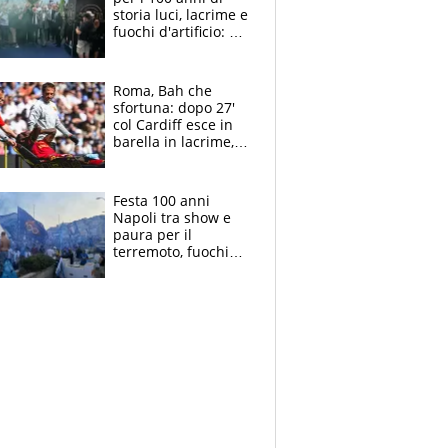
storia luci, lacrime e
fuochi d'artificio: De
Laurentiis salta al
coro anti-Juve
Roma, Bah che
sfortuna: dopo 27'
col Cardiff esce in
barella in lacrime,
Dybala rigore da
schiaffi, i giallorossi
prendono 3 gol in
Festa 100 anni
45'
Napoli tra show e
paura per il
terremoto, fuochi
d'artificio e
polemiche: andava
fermato