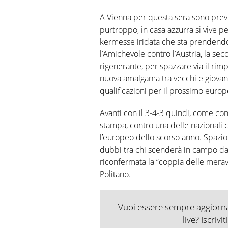
A Vienna per questa sera sono previ
purtroppo, in casa azzurra si vive p
kermesse iridata che sta prendendo i
l’Amichevole contro l’Austria, la sec
rigenerante, per spazzare via il rim
nuova amalgama tra vecchi e giovani 
qualificazioni per il prossimo europ
Avanti con il 3-4-3 quindi, come co
stampa, contro una delle nazionali c
l’europeo dello scorso anno. Spazi
dubbi tra chi scenderà in campo dal
riconfermata la “coppia delle merav
Politano.
Vuoi essere sempre aggiornat
live? Iscrivi