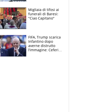
Sinner si conferma
terzo. Quanti malori
Migliaia di tifosi ai
a Montreal
funerali di Baresi:
"Ciao Capitano"
FIFA, Trump scarica
Infantino dopo
averne distrutto
l’immagine: Ceferin
sceglie la
Supercoppa per il
contrattacco