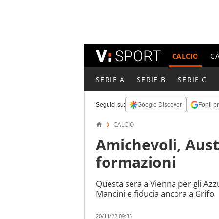
CALCIO
C
SERIE A
SERIE B
SERIE C
Seguici su:
Google Discover
Fonti pr
CALCIO
Amichevoli, Austr
formazioni
Questa sera a Vienna per gli Azzu
Mancini e fiducia ancora a Grifo
20/11/22 09:35