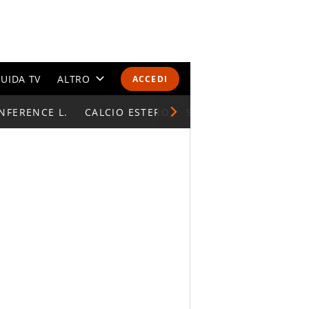
UIDA TV
ALTRO
ACCEDI
NFERENCE L.
CALENDARI E CLASSIFICHE
CALCIO ESTERO
SUPERCOPPA ITALIAN
ALTRI SPORT
MONDIALI 2026
OLIMPIADI
GOSSIP
LIFESTYLE