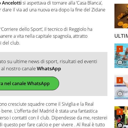
o Ancelotti
si aspettava di tornare alla ‘Casa Blanca’,
 dare il via ad una nuova era dopo la fine del Zidane
‘Corriere dello Sport’, il tecnico di Reggiolo ha
ULTI
nere a vita nella capitale spagnola, attratto
i del club.
o su ultime news di sport, risultati ed eventi
ti al nostro canale
WhatsApp
ra nel canale WhatsApp
 sono cresciute squadre come il Siviglia e la Real
bene. L’offerta del Madrid è stata una fantastica
rso i contatti con il club. Dipendesse da me, resterei
di questo per fare calcio e per vivere . Al Real è tutto