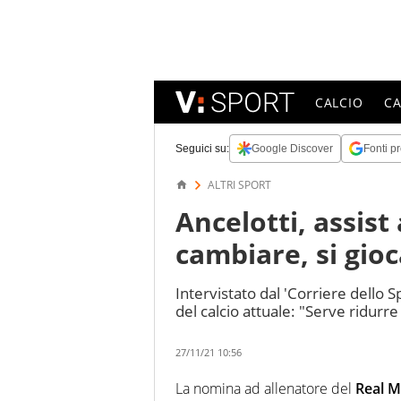
CALCIO
C
Seguici su:
Google Discover
Fonti pr
ALTRI SPORT
Ancelotti, assist
cambiare, si gio
Intervistato dal 'Corriere dello S
del calcio attuale: "Serve ridurre
27/11/21 10:56
La nomina ad allenatore del
Real M