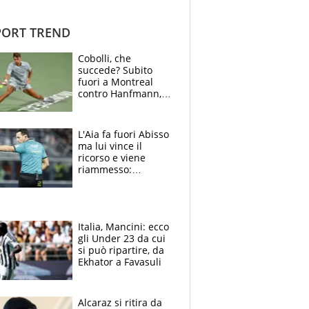
ORT TREND
Cobolli, che
succede? Subito
fuori a Montreal
contro Hanfmann,
per Flavio è tutta
colpa della tosse
L'Aia fa fuori Abisso
ma lui vince il
ricorso e viene
riammesso:
continua momento
nero per gli arbitri
Italia, Mancini: ecco
gli Under 23 da cui
si può ripartire, da
Ekhator a Favasuli
Alcaraz si ritira da