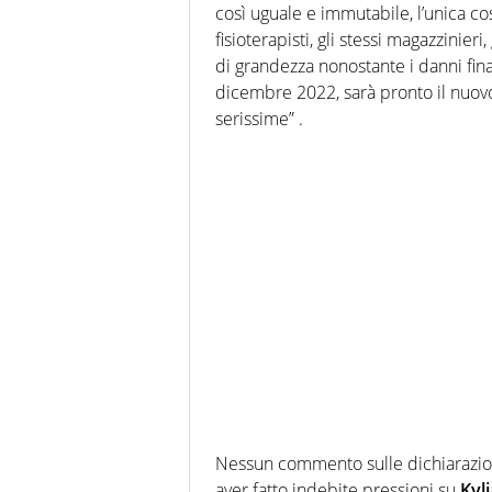
così uguale e immutabile, l’unica cos
fisioterapisti, gli stessi magazzinieri,
di grandezza nonostante i danni fina
dicembre 2022, sarà pronto il nuovo
serissime” .
Nessun commento sulle dichiarazion
aver fatto indebite pressioni su
Kyl