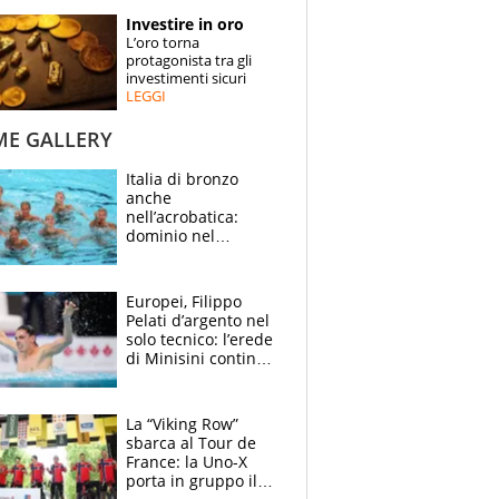
STORIE
Investire in oro
L’oro torna
SPECIALI
protagonista tra gli
investimenti sicuri
LEGGI
ESPERTI
ME GALLERY
CONTATTI
Italia di bronzo
anche
nell’acrobatica:
dominio nel
medagliere, ora
tocca a Ceccon, Curti
e compagni
Europei, Filippo
continuare
Pelati d’argento nel
solo tecnico: l’erede
di Minisini continua
a stupire, Los
Angeles è già nel
mirino
La “Viking Row”
sbarca al Tour de
France: la Uno-X
porta in gruppo il