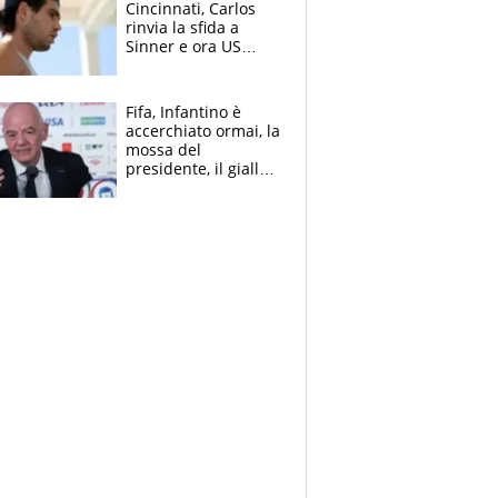
Cincinnati, Carlos
rinvia la sfida a
Sinner e ora US
Open di nuovo a
rischio
Fifa, Infantino è
accerchiato ormai, la
mossa del
presidente, il giallo
dimissioni e la verità
sulla telefonata a
Trump