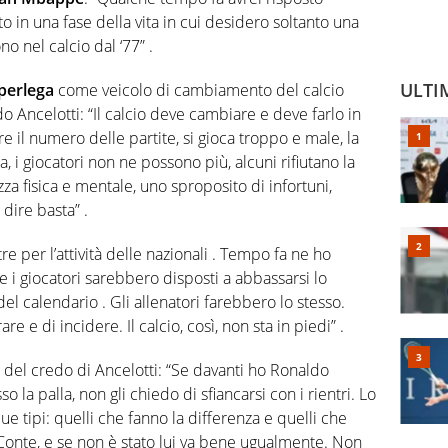
 in una fase della vita in cui desidero soltanto una
o nel calcio dal ‘77” .
ULTI
perlega
come veicolo di cambiamento del calcio
 Ancelotti: “Il calcio deve cambiare e deve farlo in
e il numero delle partite, si gioca troppo e male, la
a, i giocatori non ne possono più, alcuni rifiutano la
a fisica e mentale, uno sproposito di infortuni,
 dire basta” .
re per l’attività delle nazionali . Tempo fa ne ho
 i giocatori sarebbero disposti a abbassarsi lo
el calendario . Gli allenatori farebbero lo stesso.
e e di incidere. Il calcio, così, non sta in piedi” .
 del credo di Ancelotti: “Se davanti ho Ronaldo
so la palla, non gli chiedo di sfiancarsi con i rientri. Lo
due tipi: quelli che fanno la differenza e quelli che
Conte, e se non è stato lui va bene ugualmente. Non