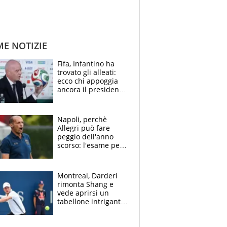
ME NOTIZIE
Fifa, Infantino ha
trovato gli alleati:
ecco chi appoggia
ancora il presidente
che spera di essere
rieletto
Napoli, perchè
Allegri può fare
peggio dell'anno
scorso: l'esame per
Manna, le colpe di
Conte e il gioco del
Monopoly
Montreal, Darderi
rimonta Shang e
vede aprirsi un
tabellone intrigante:
"Penso solo a
Borges, ma sono