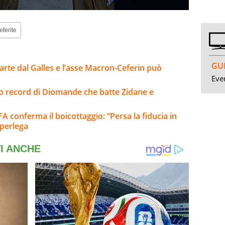
eferite
GUI
parte dal Galles e l’asse Macron-Ceferin può
Even
sto record di Diomande che batte Zidane e
A conferma il boicottaggio: “Persa la fiducia in
uperlega