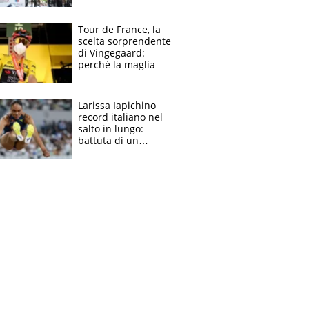
rito della Norvegia
di Haaland e
compagni
Tour de France, la
scelta sorprendente
di Vingegaard:
perché la maglia
gialla indossa la
mascherina, il
rischio da evitare
Larissa Iapichino
record italiano nel
salto in lungo:
battuta di un
centimetro mamma
Fiona May