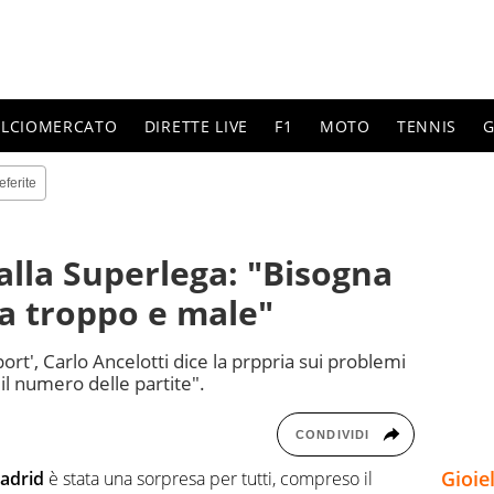
ALCIOMERCATO
DIRETTE LIVE
F1
MOTO
TENNIS
G
eferite
 alla Superlega: "Bisogna
ca troppo e male"
port', Carlo Ancelotti dice la prppria sui problemi
 il numero delle partite".
CONDIVIDI
Gioie
adrid
è stata una sorpresa per tutti, compreso il