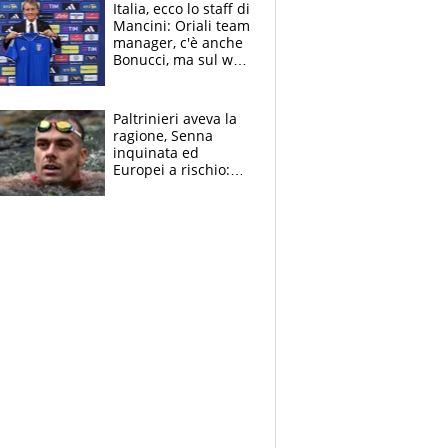
felice del mio livello"
Italia, ecco lo staff di
Mancini: Oriali team
manager, c'è anche
Bonucci, ma sul web
infuria la polemica
Paltrinieri aveva la
ragione, Senna
inquinata ed
Europei a rischio:
allenamenti fermi,
cosa succede
adesso