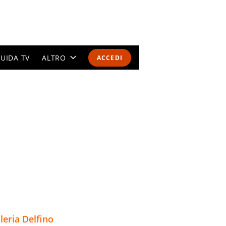
UIDA TV
ALTRO
ACCEDI
CALENDARI E CLASSIFICHE
ALTRI SPORT
MONDIALI 2026
OLIMPIADI
GOSSIP
LIFESTYLE
lleria Delfino