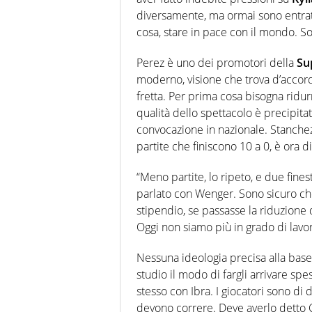
diversamente, ma ormai sono entrato
cosa, stare in pace con il mondo. Son
Perez è uno dei promotori della
Su
moderno, visione che trova d’accordo
fretta. Per prima cosa bisogna ridurr
qualità dello spettacolo è precipitat
convocazione in nazionale. Stanchezz
partite che finiscono 10 a 0, è ora di
“Meno partite, lo ripeto, e due finest
parlato con Wenger. Sono sicuro che
stipendio, se passasse la riduzione d
Oggi non siamo più in grado di lavorar
Nessuna ideologia precisa alla base
studio il modo di fargli arrivare spes
stesso con Ibra. I giocatori sono di 
devono correre. Deve averlo detto 