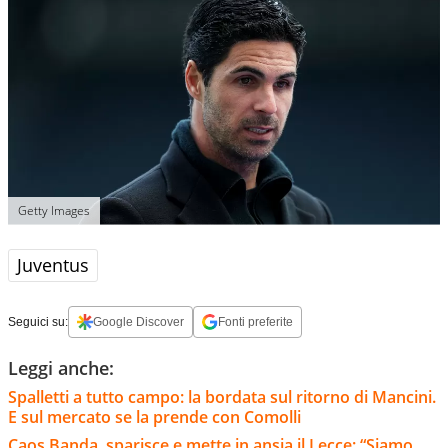
Getty Images
Juventus
Seguici su:
Google Discover
Fonti preferite
Leggi anche:
Spalletti a tutto campo: la bordata sul ritorno di Mancini.
E sul mercato se la prende con Comolli
Caos Banda, sparisce e mette in ansia il Lecce: “Siamo