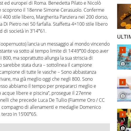
st ed europei di Roma. Benedetta Pilato e Nicolò
e scoprono il 18enne Simone Cerasuolo. Conferme
400 stile libero, Margherita Panziera nei 200 dorso,
a Di Pietro nei 50 farfalla. Staffetta 4×100 stile libero
 di società in 3’14″61.
ULTI
 Coopernuoto) lancia un messaggio al mondo vincendo
stante va sotto al tempo limite di 14’49″00 dopo aver
 800, ma soprattutto allunga la sua striscia di
o sarebbe stata dura – sottolinea il campione
 campione di tutte le vasche – Sono abbastanza
rivare, ma già meglio oggi che negli 800. Sono
desso abbiamo il tempo per prepararci meglio e
o acque libere e piscina”, prosegue il 27enne
onelli che precede Luca De Tullio (Fiamme Oro / CC
 il compagno di allenamenti e medaglie Domenico
terzo in 15’00″65.