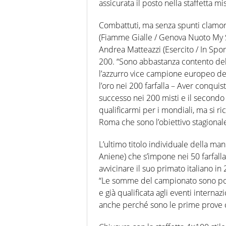
assicurata il posto nella staffetta m
Combattuti, ma senza spunti clamoro
(Fiamme Gialle / Genova Nuoto My S
Andrea Matteazzi (Esercito / In Sport
200. “Sono abbastanza contento del
l’azzurro vice campione europeo dell
l’oro nei 200 farfalla – Aver conquis
successo nei 200 misti e il secondo 
qualificarmi per i mondiali, ma si r
Roma che sono l’obiettivo stagionale
L’ultimo titolo individuale della mani
Aniene) che s’impone nei 50 farfall
avvicinare il suo primato italiano i
“Le somme del campionato sono posit
e già qualificata agli eventi internaz
anche perché sono le prime prove c