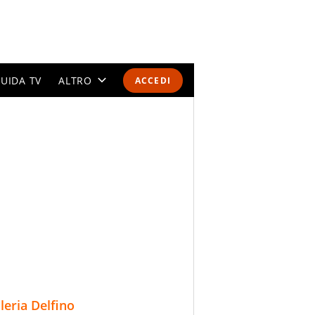
UIDA TV
ALTRO
ACCEDI
CALENDARI E CLASSIFICHE
ALTRI SPORT
MONDIALI 2026
OLIMPIADI
GOSSIP
LIFESTYLE
lleria Delfino