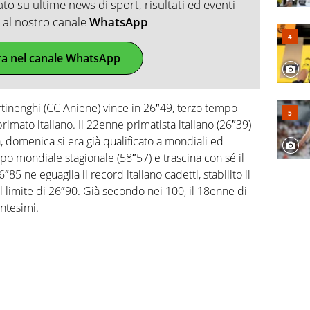
o su ultime news di sport, risultati ed eventi
ti al nostro canale
WhatsApp
ra nel canale WhatsApp
rtinenghi (CC Aniene) vince in 26″49, terzo tempo
rimato italiano. Il 22enne primatista italiano (26″39)
, domenica si era già qualificato a mondiali ed
o mondiale stagionale (58″57) e trascina con sé il
5 ne eguaglia il record italiano cadetti, stabilito il
 limite di 26″90. Già secondo nei 100, il 18enne di
ntesimi.