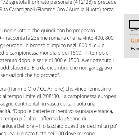
9″72 sgretola il primato personale (4’12″28) e precede
 Rita Caramignoli (Fiamme Oro / Aurelia Nuoto), terza
ali non nuoto e che quindi non ho preparato
00 – racconta la 23enne romana che ha vinto 400, 800
GUI
gli europei, è bronzo olimpico negli 800 di cui è
Even
d è campionessa mondiale dei 1500 – Il tempo è
tenuto dopo le serie di 800 e 1500. Aver ottenuto i
soddisfacente. Era da dicembre che non gareggiavo
e sensazioni che ho provato”.
iera (Fiamme Oro / CC Aniene) che vince l’ennesimo
to al tempo limite di 2’08″30. La campionessa europea
ssegne continentali in vasca corta, nuota una
ità. “Dopo le batterie mi sentivo svuotata e stanca,
 tempo più alto – afferma la 26enne di
nluca Belfiore – Ho lasciato questi tre decimi un po’
subacquea. Ho dato tutto nei 100 dove mi sono