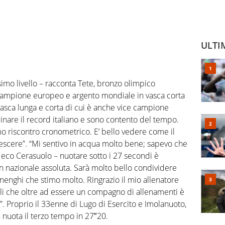
ULTI
issimo livello – racconta Tete, bronzo olimpico
 campione europeo e argento mondiale in vasca corta
asca lunga e corta di cui è anche vice campione
cinare il record italiano e sono contento del tempo.
o riscontro cronometrico. E’ bello vedere come il
escere”. “Mi sentivo in acqua molto bene; sapevo che
fa eco Cerasuolo – nuotare sotto i 27 secondi è
in nazionale assoluta. Sarà molto bello condividere
enghi che stimo molto. Ringrazio il mio allenatore
oli che oltre ad essere un compagno di allenamenti è
. Proprio il 33enne di Lugo di Esercito e Imolanuoto,
nuota il terzo tempo in 27″20.