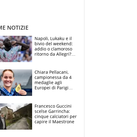
ME NOTIZIE
Napoli, Lukaku e il
bivio del weekend:
addio o clamoroso
ritorno da Allegri?
Gli scenari
Chiara Pellacani,
campionessa da 4
medaglie agli
Europei di Parigi
2026: papà
Giampaolo
giornalista, mamma
Francesco Guccini
Francesca
scelse Garrincha:
Insegnante e il
cinque calciatori per
fratello calciatore
capire il Maestrone