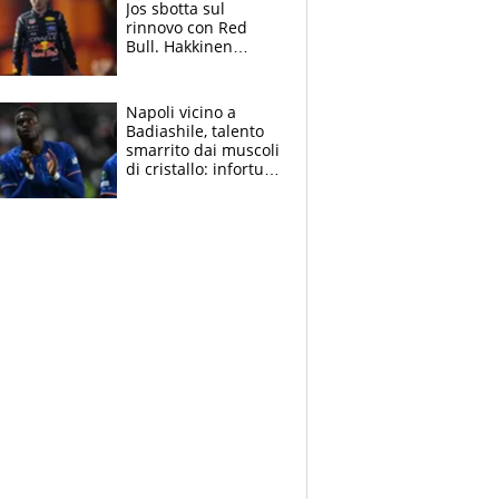
Jos sbotta sul
rinnovo con Red
Bull. Hakkinen
avverte McLaren:
“Prendere Max
sarebbe un rischio”
Napoli vicino a
Badiashile, talento
smarrito dai muscoli
di cristallo: infortuni
a raffica negli ultimi
3 anni