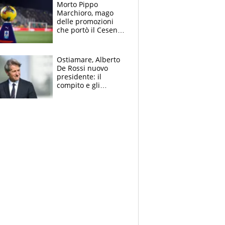
Morto Pippo
Marchioro, mago
delle promozioni
che portò il Cesena
in Europa e scoprì
per primo la classe
di Baresi
Ostiamare, Alberto
De Rossi nuovo
presidente: il
compito e gli
obiettivi ricevuti dal
figlio Daniele