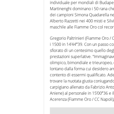
individuale per mondiali di Budape
Martinenghi dominano i 50 rana ch
dei campioni Simona Quadarella nei 
Alberto Razzetti nei 400 misti e Silvi
maschile alle Fiamme Oro col record
Gregorio Paltrinieri (Fiamme Oro /
i 1500 in 14’44″39. Con un passo co
sfiorato di un centesimo quello degli
prestazioni superlative. “Immaginav
olimpico, bimondiale e trieuropeo,
lontano dalla forma cui desidero ar
contento di essermi qualificato. A
trovare la nuotata giusta coniugand
carpigiano allenato da Fabrizio Ant
Aniene) al personale in 15’00″36 e
Acerenza (Fiamme Oro / CC Napoli), 