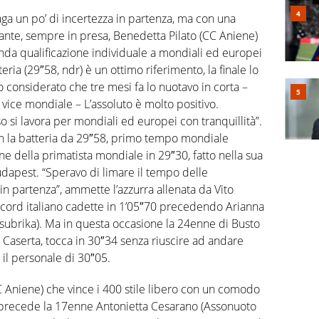
aga un po’ di incertezza in partenza, ma con una
nte, sempre in presa, Benedetta Pilato (CC Aniene)
conda qualificazione individuale a mondiali ed europei
eria (29″58, ndr) è un ottimo riferimento, la finale lo
considerato che tre mesi fa lo nuotavo in corta –
ice mondiale – L’assoluto è molto positivo.
o si lavora per mondiali ed europei con tranquillità”.
on la batteria da 29″58, primo tempo mondiale
e della primatista mondiale in 29″30, fatto nella sua
dapest. “Speravo di limare il tempo delle
n partenza”, ammette l’azzurra allenata da Vito
record italiano cadette in 1’05″70 precedendo Arianna
nsubrika). Ma in questa occasione la 24enne di Busto
 Caserta, tocca in 30″34 senza riuscire ad andare
e il personale di 30″05.
 Aniene) che vince i 400 stile libero con un comodo
 precede la 17enne Antonietta Cesarano (Assonuoto