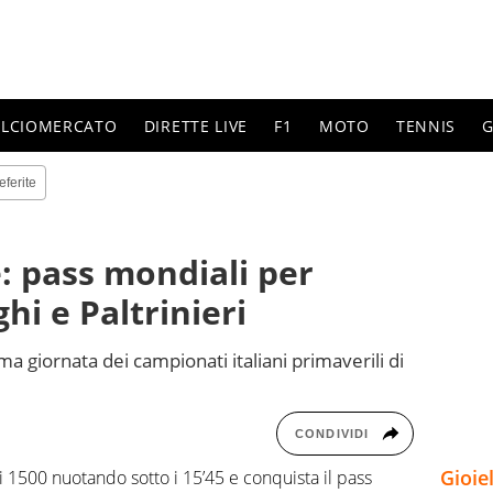
ALCIOMERCATO
DIRETTE LIVE
F1
MOTO
TENNIS
G
eferite
e: pass mondiali per
hi e Paltrinieri
ma giornata dei campionati italiani primaverili di
CONDIVIDI
Gioie
dei 1500 nuotando sotto i 15’45 e conquista il pass