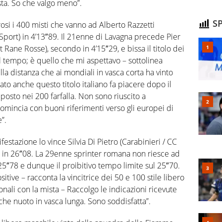
ista. So che valgo meno”.
SP
si i 400 misti che vanno ad Alberto Razzetti
port) in 4’13″89. Il 21enne di Lavagna precede Pier
 Rane Rosse), secondo in 4’15″29, e bissa il titolo dei
 tempo; è quello che mi aspettavo – sottolinea
a distanza che ai mondiali in vasca corta ha vinto
tato anche questo titolo italiano fa piacere dopo il
posto nei 200 farfalla. Non sono riuscito a
icomincia con buoni riferimenti verso gli europei di
”.
festazione lo vince Silvia Di Pietro (Carabinieri / CC
a in 26″08. La 29enne sprinter romana non riesce ad
n 25″78 e dunque il proibitivo tempo limite sul 25″70.
ive – racconta la vincitrice dei 50 e 100 stile libero
ionali con la mista – Raccolgo le indicazioni ricevute
he nuoto in vasca lunga. Sono soddisfatta”.