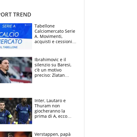
ORT TREND
Tabellone
Calciomercato Serie
A. Movimenti,
acquisti e cessioni:
estate 2026-27
Ibrahimovic e il
silenzio su Baresi,
c’è un motivo
preciso: Zlatan
segnato dalla
tragedia del fratello
e dalla morte di
Raiola
Inter, Lautaro e
Thuram non
giocheranno la
prima di A, ecco
perchè. Tutto sulle
spalle di Pio
Esposito ma la
Verstappen, papà
garanzia è Stankovic