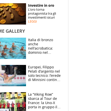
STORIE
Investire in oro
L’oro torna
SPECIALI
protagonista tra gli
investimenti sicuri
LEGGI
ESPERTI
ME GALLERY
CONTATTI
Italia di bronzo
anche
nell’acrobatica:
dominio nel
medagliere, ora
tocca a Ceccon, Curti
e compagni
Europei, Filippo
continuare
Pelati d’argento nel
solo tecnico: l’erede
di Minisini continua
a stupire, Los
Angeles è già nel
mirino
La “Viking Row”
sbarca al Tour de
France: la Uno-X
porta in gruppo il