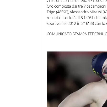
Chiusura con la staffetta 4×100 stil
Oro composta dai tre vicecampioni 
Frigo (48″60), Alessandro Miressi (47
record di società di 3’14″61 che mi
sportivo nel 2012 in 3’16″38 con lo 
COMUNICATO STAMPA FEDERNU