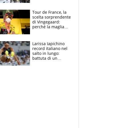
rito della Norvegia
di Haaland e
compagni
Tour de France, la
scelta sorprendente
di Vingegaard:
perché la maglia
gialla indossa la
mascherina, il
rischio da evitare
Larissa Iapichino
record italiano nel
salto in lungo:
battuta di un
centimetro mamma
Fiona May