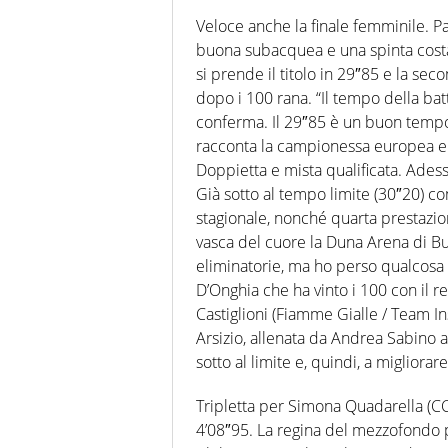
Veloce anche la finale femminile. P
buona subacquea e una spinta costa
si prende il titolo in 29″85 e la se
dopo i 100 rana. “Il tempo della batt
conferma. Il 29″85 è un buon tempo 
racconta la campionessa europea e v
Doppietta e mista qualificata. Adess
Già sotto al tempo limite (30″20) c
stagionale, nonché quarta prestazion
vasca del cuore la Duna Arena di Bu
eliminatorie, ma ho perso qualcosa i
D’Onghia che ha vinto i 100 con il 
Castiglioni (Fiamme Gialle / Team I
Arsizio, allenata da Andrea Sabino a
sotto al limite e, quindi, a migliorar
Tripletta per Simona Quadarella (CC
4’08″95. La regina del mezzofondo