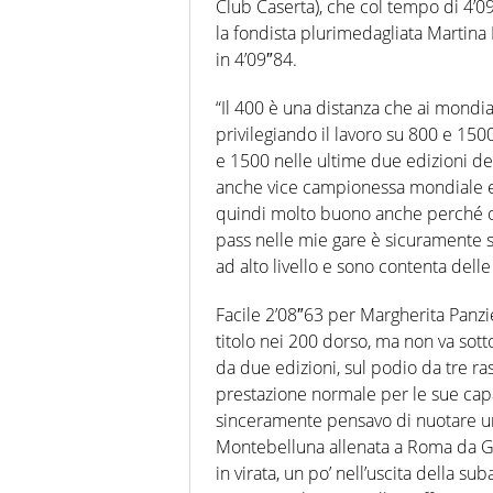
Club Caserta), che col tempo di 4’0
la fondista plurimedagliata Martina
in 4’09″84.
“Il 400 è una distanza che ai mondi
privilegiando il lavoro su 800 e 15
e 1500 nelle ultime due edizioni de
anche vice campionessa mondiale e
quindi molto buono anche perché ot
pass nelle mie gare è sicuramente 
ad alto livello e sono contenta dell
Facile 2’08″63 per Margherita Panz
titolo nei 200 dorso, ma non va sot
da due edizioni, sul podio da tre ra
prestazione normale per le sue capac
sinceramente pensavo di nuotare un
Montebelluna allenata a Roma da Gia
in virata, un po’ nell’uscita della 