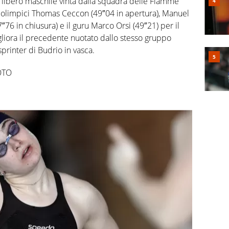
e libero maschile vinta dalla squadra delle Fiamme
olimpici Thomas Ceccon (49″04 in apertura), Manuel
″76 in chiusura) e il guru Marco Orsi (49″21) per il
gliora il precedente nuotato dallo stesso gruppo
sprinter di Budrio in vasca.
OTO