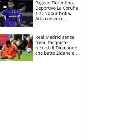
adesso
Pagelle Fiorentina-
Deportivo La Coruña
1-1: Ndour brilla,
Atta convince.
Pongracic rovina
tutto nel finale
Real Madrid senza
freni: l’acquisto
record di Diomande
che batte Zidane e
Ronaldo. Vinicius
rinnova: le cifre