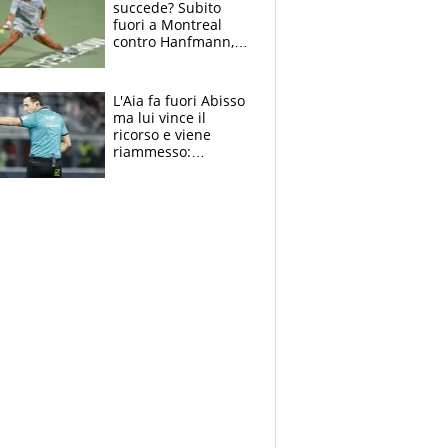
succede? Subito
fuori a Montreal
contro Hanfmann,
per Flavio è tutta
colpa della tosse
L'Aia fa fuori Abisso
ma lui vince il
ricorso e viene
riammesso:
continua momento
nero per gli arbitri