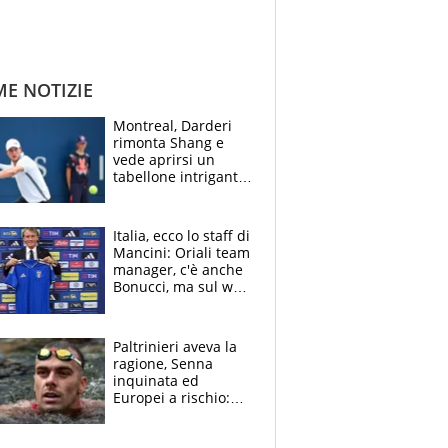
ME NOTIZIE
Montreal, Darderi
rimonta Shang e
vede aprirsi un
tabellone intrigante:
"Penso solo a
Borges, ma sono
felice del mio livello"
Italia, ecco lo staff di
Mancini: Oriali team
manager, c'è anche
Bonucci, ma sul web
infuria la polemica
Paltrinieri aveva la
ragione, Senna
inquinata ed
Europei a rischio:
allenamenti fermi,
cosa succede