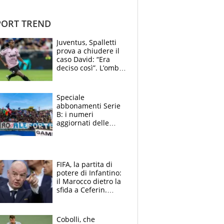
ORT TREND
Juventus, Spalletti
prova a chiudere il
caso David: “Era
deciso così”. L’ombra
di Zirkzee e la
sentenza dei tifosi
Speciale
abbonamenti Serie
B: i numeri
aggiornati delle
venti squadre
cadette
FIFA, la partita di
potere di Infantino:
il Marocco dietro la
sfida a Ceferin.
Scontro sul
Mondiale a 64
squadre, l’ira di Figo
Cobolli, che