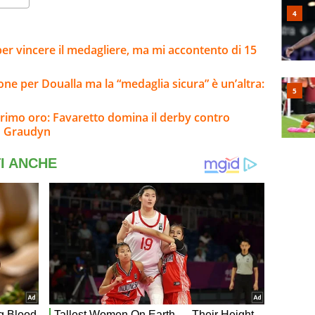
i per vincere il medagliere, ma mi accontento di 15
one per Doualla ma la “medaglia sicura” è un’altra:
primo oro: Favaretto domina il derby contro
so Graudyn