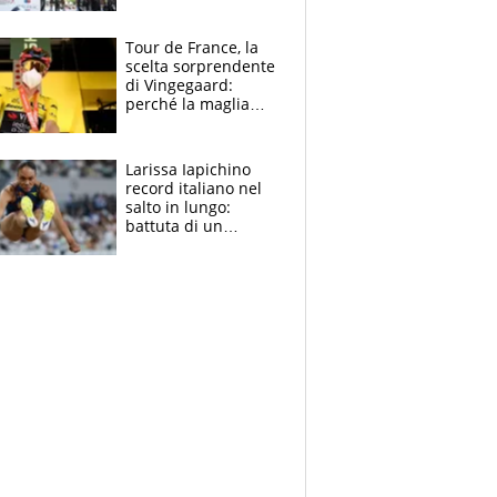
rito della Norvegia
di Haaland e
compagni
Tour de France, la
scelta sorprendente
di Vingegaard:
perché la maglia
gialla indossa la
mascherina, il
rischio da evitare
Larissa Iapichino
record italiano nel
salto in lungo:
battuta di un
centimetro mamma
Fiona May