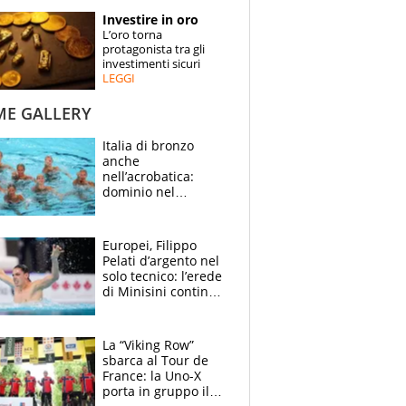
STORIE
Investire in oro
L’oro torna
SPECIALI
protagonista tra gli
investimenti sicuri
LEGGI
ESPERTI
ME GALLERY
CONTATTI
Italia di bronzo
anche
nell’acrobatica:
dominio nel
medagliere, ora
tocca a Ceccon, Curti
e compagni
Europei, Filippo
continuare
Pelati d’argento nel
solo tecnico: l’erede
di Minisini continua
a stupire, Los
Angeles è già nel
mirino
La “Viking Row”
sbarca al Tour de
France: la Uno-X
porta in gruppo il