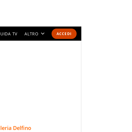
UIDA TV
ALTRO
ACCEDI
CALENDARI E CLASSIFICHE
ALTRI SPORT
MONDIALI 2026
OLIMPIADI
GOSSIP
LIFESTYLE
lleria Delfino