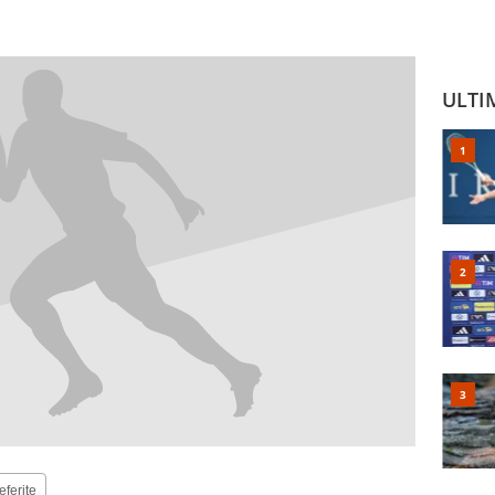
ULTI
eferite