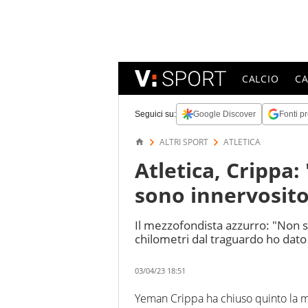
CALCIO
C
Seguici su:
Google Discover
Fonti pr
ALTRI SPORT
ATLETICA
Atletica, Crippa
sono innervosit
Il mezzofondista azzurro: "Non s
chilometri dal traguardo ho dato
03/04/23 18:51
Yeman Crippa ha chiuso quinto la 