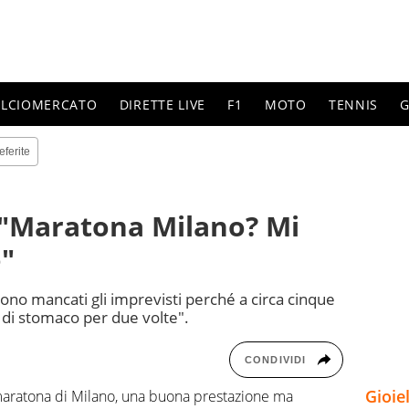
ALCIOMERCATO
DIRETTE LIVE
F1
MOTO
TENNIS
G
eferite
: "Maratona Milano? Mi
o"
ono mancati gli imprevisti perché a circa cinque
 di stomaco per due volte".
CONDIVIDI
Gioie
maratona di Milano, una buona prestazione ma