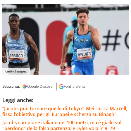
Getty Images
Seguici su:
Google Discover
Fonti preferite
Leggi anche:
“Jacobs può tornare quello di Tokyo”, Mei carica Marcell,
fissa l’obiettivo per gli Europei e scherza su Binaghi
Jacobs campione italiano dei 100 metri, ma è giallo sul
"perdono" della falsa partenza: e Lyles vola in 9''79