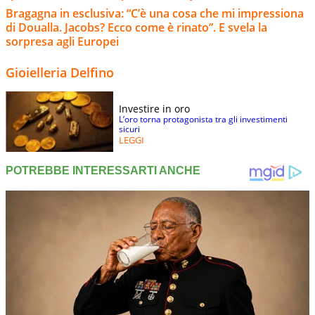
Bragagna in esclusiva: “C’è una cosa che mi impressiona
di Doualla. Jacobs? Ecco come è rinato”. E svela la
sorpresa agli Europei
Gioielleria Delfino
Investire in oro
L’oro torna protagonista tra gli investimenti
sicuri
LEGGI