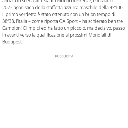
andata in scena allo Stadio Ridolfi di Firenze, è iniziato il
2023 agonistico della staffetta azzurra maschile della 4×100.
Il primo verdetto è stato ottenuto con un buon tempo di
38”38, l’Italia – come riporta OA Sport – ha schierato ben tre
Campioni Olimpici ed ha fatto un piccolo, ma decisivo, passo
in avanti verso la qualificazione ai prossimi Mondiali di
Budapest.