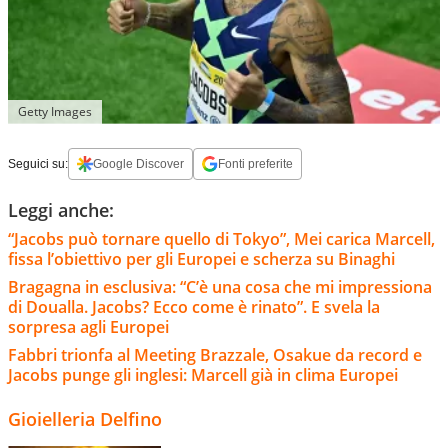
Getty Images
Seguici su:
Google Discover
Fonti preferite
Leggi anche:
“Jacobs può tornare quello di Tokyo”, Mei carica Marcell,
fissa l’obiettivo per gli Europei e scherza su Binaghi
Bragagna in esclusiva: “C’è una cosa che mi impressiona
di Doualla. Jacobs? Ecco come è rinato”. E svela la
sorpresa agli Europei
Fabbri trionfa al Meeting Brazzale, Osakue da record e
Jacobs punge gli inglesi: Marcell già in clima Europei
Gioielleria Delfino