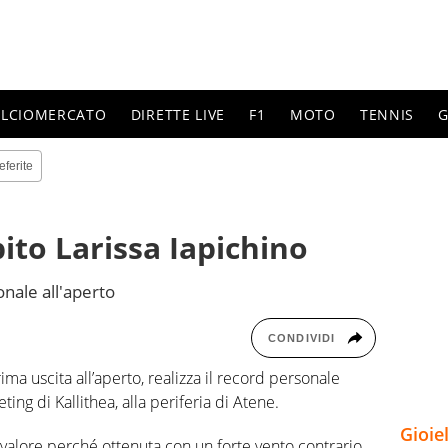
ALCIOMERCATO
DIRETTE LIVE
F1
MOTO
TENNIS
G
eferite
bito Larissa Iapichino
onale all'aperto
CONDIVIDI
rima uscita all’aperto, realizza il record personale
ng di Kallithea, alla periferia di Atene.
Gioie
alore perché ottenuta con un forte vento contrario