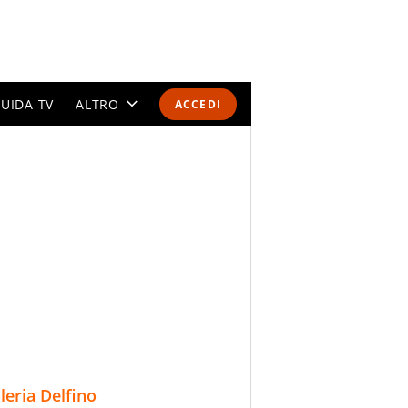
UIDA TV
ALTRO
ACCEDI
CALENDARI E CLASSIFICHE
ALTRI SPORT
MONDIALI 2026
OLIMPIADI
GOSSIP
LIFESTYLE
lleria Delfino