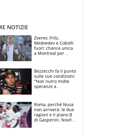
ME NOTIZIE
Zverev, Fritz,
Medvedev e Cobolli
fuori: chance unica
a Montreal per
Musetti, Jodar e
Fonseca. Sascha
attacca le palline
Bezzecchi fa il punto
sulle sue condizioni:
"Non nutro molte
speranze a
Silverstone". Ma
promette battaglia
da Aragon
Roma, perché Nusa
non arriverà: le due
ragioni e il piano B
di Gasperini. Novità
su Pellegrini e
Cacciamani