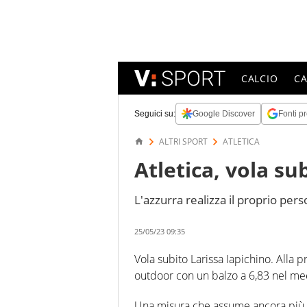
CALCIO
C
Seguici su:
Google Discover
Fonti pr
ALTRI SPORT
ATLETICA
Atletica, vola su
L'azzurra realizza il proprio pers
25/05/23 09:35
Vola subito Larissa Iapichino. Alla p
outdoor con un balzo a 6,83 nel meeti
Una misura che assume ancora più v