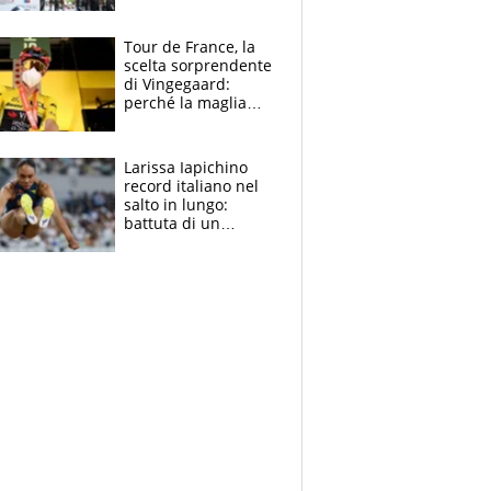
rito della Norvegia
di Haaland e
compagni
Tour de France, la
scelta sorprendente
di Vingegaard:
perché la maglia
gialla indossa la
mascherina, il
rischio da evitare
Larissa Iapichino
record italiano nel
salto in lungo:
battuta di un
centimetro mamma
Fiona May