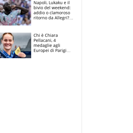
Napoli, Lukaku e il
bivio del weekend:
addio o clamoroso
ritorno da Allegri?
Gli scenari
Chi è Chiara
Pellacani, 4
medaglie agli
Europei di Parigi
2026, papà
Giampaolo
giornalista, mamma
insegnante e il
fratello calciatore