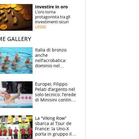
STORIE
Investire in oro
L’oro torna
SPECIALI
protagonista tra gli
investimenti sicuri
LEGGI
ESPERTI
ME GALLERY
CONTATTI
Italia di bronzo
anche
nell’acrobatica:
dominio nel
medagliere, ora
tocca a Ceccon, Curti
e compagni
Europei, Filippo
continuare
Pelati d’argento nel
solo tecnico: l’erede
di Minisini continua
a stupire, Los
Angeles è già nel
mirino
La “Viking Row”
sbarca al Tour de
France: la Uno-X
porta in gruppo il