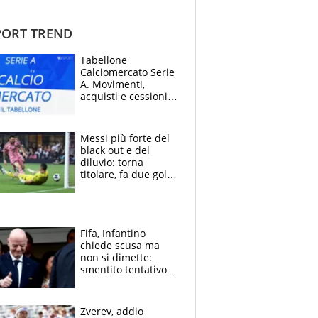
ORT TREND
Tabellone
Calciomercato Serie
A. Movimenti,
acquisti e cessioni:
estate 2026-27
Messi più forte del
black out e del
diluvio: torna
titolare, fa due gol e
un assist e trascina
l'Inter Miami, altro
che ritiro
Fifa, Infantino
chiede scusa ma
non si dimette:
smentito tentativo di
corruzione al
Marocco
Zverev, addio