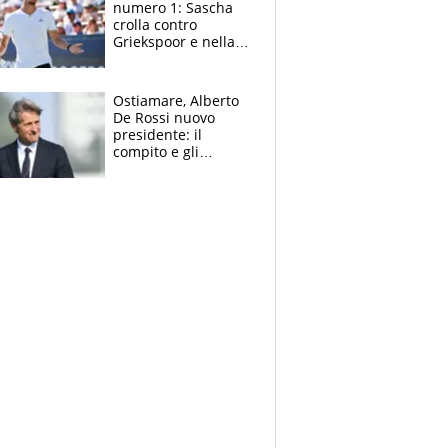
numero 1: Sascha
crolla contro
Griekspoor e nella
sfida a due con
Sinner si conferma
terzo. Quanti malori
Ostiamare, Alberto
a Montreal
De Rossi nuovo
presidente: il
compito e gli
obiettivi ricevuti dal
figlio Daniele