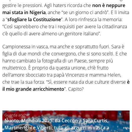
gestire le pressioni. Agli haters ricorda che
non è neppure
mai stata in Nigeria
, anche “se un giorno ci andrò”. E li invita
a “
sfogliare la Costituzione
”. A loro rinfresca la memoria:
“Così saprebbero che tra i requisiti per avere la cittadinanza
c’è quello di avere almeno un genitore italiano”.
Campionessa in vasca, ma anche e soprattutto fuori. Sara è
figlia di due mondi che convergono, che si sono scelti. E che
hanno cambiato la fotografia di un Paese, sempre più
multietnico. È proprio da questa unione, ch’è frutto
dell’amore sbocciato tra papà Vincenzo e mamma Helen,
che trae la sua forza. “Sì, essere nata da due culture diverse
è
il mio grande arricchimento
”. Capito?
Nuoto, Mondiali 2025: da Ceccon a Sara Curtis,
Martinenghi e Viberti, tutti gli azzurri in vasca a