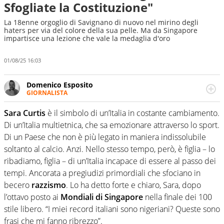
Sfogliate la Costituzione"
La 18enne orgoglio di Savignano di nuovo nel mirino degli
haters per via del colore della sua pelle. Ma da Singapore
impartisce una lezione che vale la medaglia d'oro
01/08/25 16:03
Domenico Esposito
GIORNALISTA
Da vent’anni in campo e sul campo per vivere ogni evento
in tutte le sue sfaccettature. Passione smisurata per il
Sara Curtis
è il simbolo di un’Italia in costante cambiamento.
calcio e per la sfera di cuoio. Il pallone è una cosa
Di un’Italia multietnica, che sa emozionare attraverso lo sport.
serissima, guai a dirgli di no
Di un Paese che non è più legato in maniera indissolubile
soltanto al calcio. Anzi. Nello stesso tempo, però, è figlia – lo
ribadiamo, figlia – di un’Italia incapace di essere al passo dei
tempi. Ancorata a pregiudizi primordiali che sfociano in
becero
razzismo
. Lo ha detto forte e chiaro, Sara, dopo
l’ottavo posto ai
Mondiali di Singapore
nella finale dei 100
stile libero. “I miei record italiani sono nigeriani? Queste sono
frasi che mi fanno ribrezzo”.