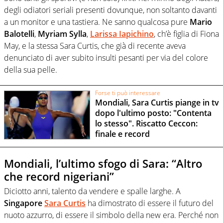
degli odiatori seriali presenti dovunque, non soltanto davanti
a un monitor e una tastiera. Ne sanno qualcosa pure
Mario
Balotelli
,
Myriam Sylla
,
Larissa Iapichino
, ch’è figlia di Fiona
May, e la stessa Sara Curtis, che già di recente aveva
denunciato di aver subito insulti pesanti per via del colore
della sua pelle.
Forse ti può interessare
Mondiali, Sara Curtis piange in tv
dopo l'ultimo posto: "Contenta
lo stesso". Riscatto Ceccon:
finale e record
Mondiali, l’ultimo sfogo di Sara: “Altro
che record nigeriani”
Diciotto anni, talento da vendere e spalle larghe. A
Singapore
Sara Curtis
ha dimostrato di essere il futuro del
nuoto azzurro, di essere il simbolo della new era. Perché non