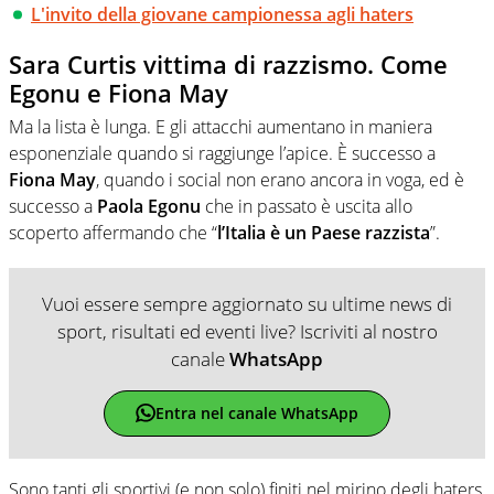
L'invito della giovane campionessa agli haters
Sara Curtis vittima di razzismo. Come
Egonu e Fiona May
Ma la lista è lunga. E gli attacchi aumentano in maniera
esponenziale quando si raggiunge l’apice. È successo a
Fiona May
, quando i social non erano ancora in voga, ed è
successo a
Paola Egonu
che in passato è uscita allo
scoperto affermando che “
l’Italia è un Paese razzista
”.
Vuoi essere sempre aggiornato su ultime news di
sport, risultati ed eventi live? Iscriviti al nostro
canale
WhatsApp
Entra nel canale WhatsApp
Sono tanti gli sportivi (e non solo) finiti nel mirino degli haters,