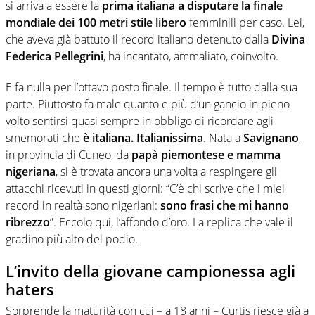
si arriva a essere la
prima italiana a disputare la finale
mondiale dei 100 metri stile libero
femminili per caso. Lei,
che aveva già battuto il record italiano detenuto dalla
Divina
Federica Pellegrini
, ha incantato, ammaliato, coinvolto.
E fa nulla per l’ottavo posto finale. Il tempo è tutto dalla sua
parte. Piuttosto fa male quanto e più d’un gancio in pieno
volto sentirsi quasi sempre in obbligo di ricordare agli
smemorati che
è italiana. Italianissima
. Nata a
Savignano
,
in provincia di Cuneo, da
papà piemontese e mamma
nigeriana
, si è trovata ancora una volta a respingere gli
attacchi ricevuti in questi giorni: “C’è chi scrive che i miei
record in realtà sono nigeriani:
sono frasi che mi hanno
ribrezzo
”. Eccolo qui, l’affondo d’oro. La replica che vale il
gradino più alto del podio.
L’invito della giovane campionessa agli
haters
Sorprende la maturità con cui – a 18 anni – Curtis riesce già a