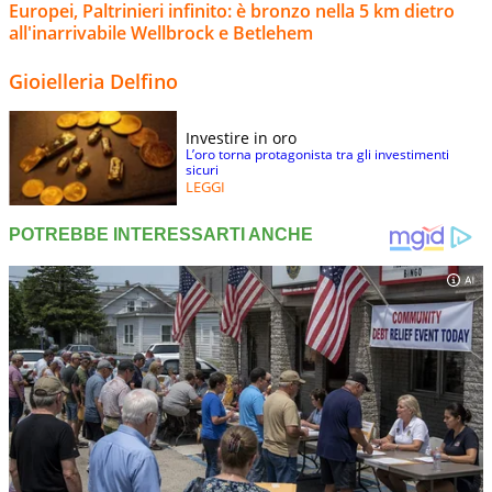
Europei, Paltrinieri infinito: è bronzo nella 5 km dietro
all'inarrivabile Wellbrock e Betlehem
Gioielleria Delfino
Investire in oro
L’oro torna protagonista tra gli investimenti
sicuri
LEGGI