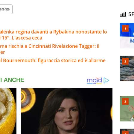
eferite
SP
alenka regina davanti a Rybakina nonostante lo
 15°. L'ascesa ceca
ma rischia a Cincinnati Rivelazione Tagger: il
ner
l Bournemouth: figuraccia storica ed è allarme