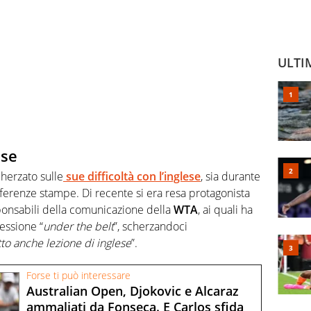
ULTI
ese
herzato sulle
sue difficoltà con l’inglese
, sia durante
nferenze stampe. Di recente si era resa protagonista
sponsabili della comunicazione della
WTA
, ai quali ha
ressione “
under the belt
”, scherzandoci
tto anche lezione di inglese
”.
Forse ti può interessare
Australian Open, Djokovic e Alcaraz
ammaliati da Fonseca. E Carlos sfida