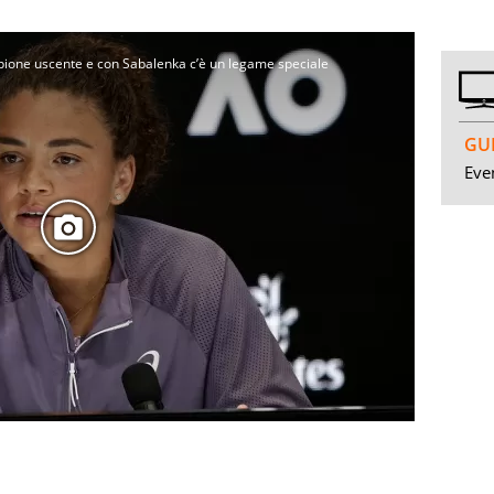
mpione uscente e con Sabalenka c’è un legame speciale
GUI
Even