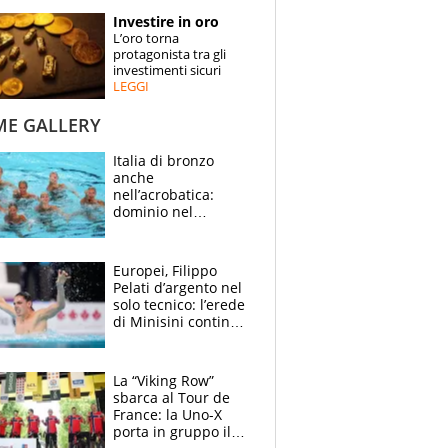
STORIE
Investire in oro
L’oro torna
SPECIALI
protagonista tra gli
investimenti sicuri
LEGGI
ESPERTI
ME GALLERY
CONTATTI
Italia di bronzo
anche
nell’acrobatica:
dominio nel
medagliere, ora
tocca a Ceccon, Curti
e compagni
Europei, Filippo
continuare
Pelati d’argento nel
solo tecnico: l’erede
di Minisini continua
a stupire, Los
Angeles è già nel
mirino
La “Viking Row”
sbarca al Tour de
France: la Uno-X
porta in gruppo il