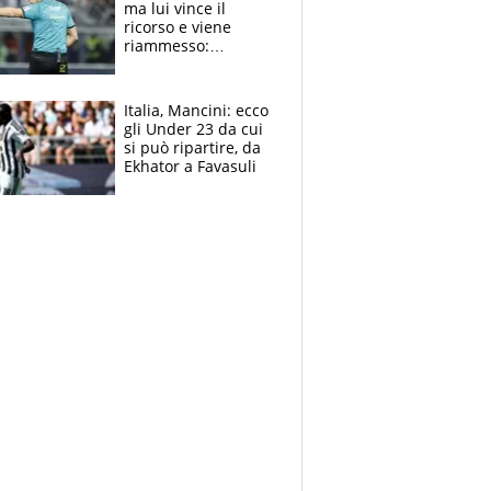
ma lui vince il
ricorso e viene
riammesso:
continua momento
nero per gli arbitri
Italia, Mancini: ecco
gli Under 23 da cui
si può ripartire, da
Ekhator a Favasuli