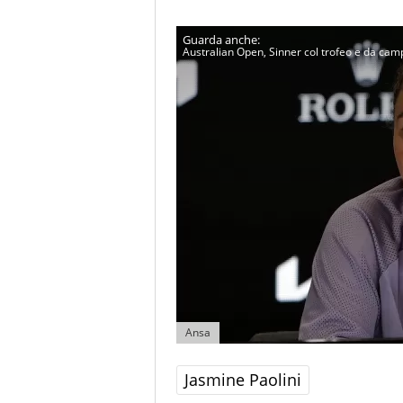
Australian Open, Sinner col trofeo e da ca
Ansa
Jasmine Paolini