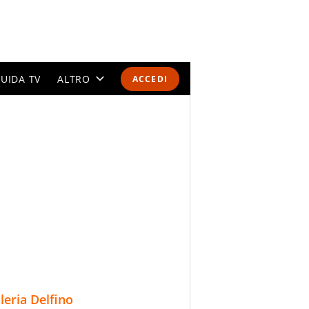
UIDA TV
ALTRO
ACCEDI
CALENDARI E CLASSIFICHE
ALTRI SPORT
MONDIALI 2026
OLIMPIADI
GOSSIP
LIFESTYLE
lleria Delfino