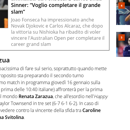
Sinner: “Voglio completare il grande
slam”
Joao Fonseca ha impressionato anche
Novak Djokovic e Carlos Alcaraz, che dopo
la vittoria su Nishioka ha ribadito di voler
vincere l'Australian Open per completare il
career grand slam
azua
acissima di fare sul serio, soprattutto quando mette
roposito sta preparando il secondo turno
ltimo match in programma giovedì 16 gennaio sulla
 prima delle 10:40 italiane) affronterà per la prima
 al mondo
Renata Zarazua
, che all’esordio nell’
Happy
aylor Townsend in tre set (6-7 6-1 6-2). In caso di
à vedere contro la vincente della sfida tra
Caroline
na
Svitolina
.