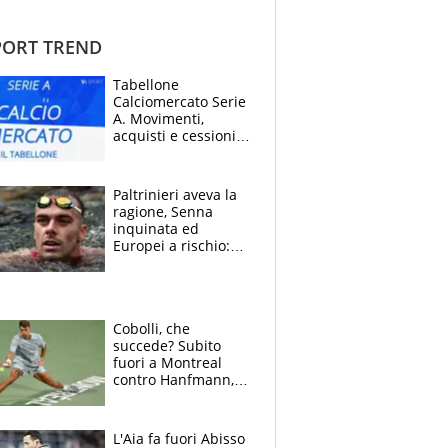
ORT TREND
Tabellone
Calciomercato Serie
A. Movimenti,
acquisti e cessioni:
estate 2026-27
Paltrinieri aveva la
ragione, Senna
inquinata ed
Europei a rischio:
allenamenti fermi,
cosa succede
adesso
Cobolli, che
succede? Subito
fuori a Montreal
contro Hanfmann,
per Flavio è tutta
colpa della tosse
L'Aia fa fuori Abisso