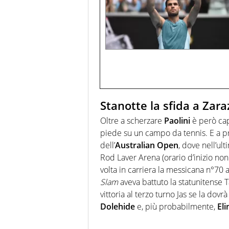
Stanotte la sfida a Zar
Oltre a scherzare
Paolini
è però cap
piede su un campo da tennis. E a p
dell’
Australian Open
, dove nell’u
Rod Laver Arena (orario d’inizio non
volta in carriera la messicana n°70
Slam
aveva battuto la statunitense T
vittoria al terzo turno Jas se la dovr
Dolehide
e, più probabilmente,
Eli