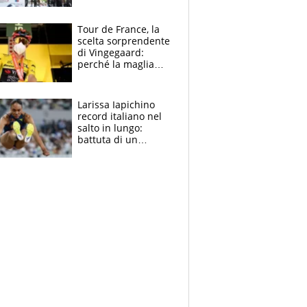
rito della Norvegia
di Haaland e
compagni
Tour de France, la
scelta sorprendente
di Vingegaard:
perché la maglia
gialla indossa la
mascherina, il
rischio da evitare
Larissa Iapichino
record italiano nel
salto in lungo:
battuta di un
centimetro mamma
Fiona May