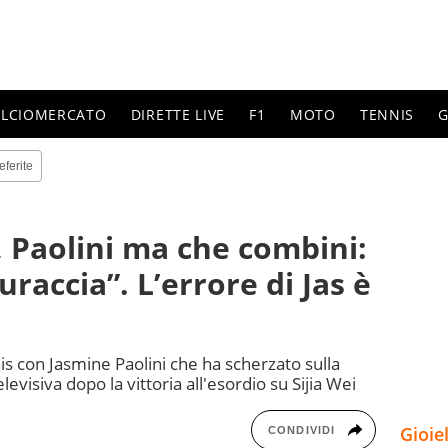
ALCIOMERCATO
DIRETTE LIVE
F1
MOTO
TENNIS
G
eferite
 Paolini ma che combini:
uraccia”. L’errore di Jas è
is con Jasmine Paolini che ha scherzato sulla
evisiva dopo la vittoria all'esordio su Sijia Wei
Gioie
CONDIVIDI