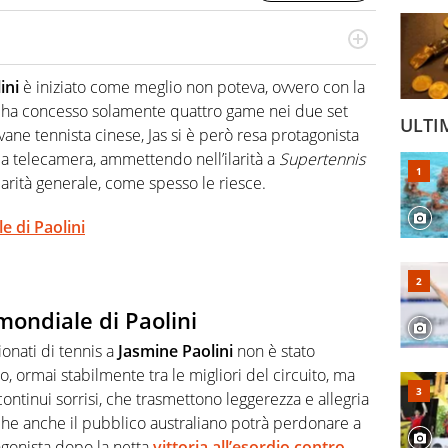
cio personale e professionale. Ama raccontare lo sport
l tempo reale: la verità della dirette non sono opinioni
ini
è iniziato come meglio non poteva, ovvero con la
le ha concesso solamente quattro game nei due set
ULTI
vane tennista cinese, Jas si è però resa protagonista
la telecamera, ammettendo nell’ilarità a
Supertennis
ilarità generale, come spesso le riesce.
e di Paolini
 mondiale di Paolini
onati di tennis a
Jasmine Paolini
non è stato
o, ormai stabilmente tra le migliori del circuito, ma
continui sorrisi, che trasmettono leggerezza e allegria
 che anche il pubblico australiano potrà perdonare a
tagonista dopo la netta
vittoria all’esordio contro