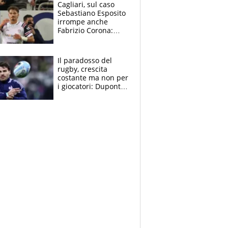
Cagliari, sul caso
Sebastiano Esposito
irrompe anche
Fabrizio Corona:
“Ecco cosa è
successo, ho le
prove”
Il paradosso del
rugby, crescita
costante ma non per
i giocatori: Dupont
(il più pagato al
mondo) guadagna
solo 1,4 milioni
all'anno