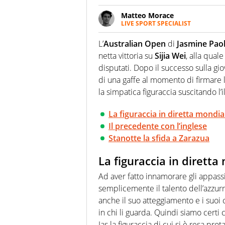
Matteo Morace
LIVE SPORT SPECIALIST
La multimedialità quale approc
focalizzando ogni attenzione su
L’
Australian Open
di
Jasmine Paol
ma fatti
netta vittoria su
Sijia Wei
, alla qua
disputati. Dopo il successo sulla gio
di una gaffe al momento di firmare 
la simpatica figuraccia suscitando l’
La figuraccia in diretta mondial
Il precedente con l’inglese
Stanotte la sfida a Zarazua
La figuraccia in diretta
Ad aver fatto innamorare gli appassi
semplicemente il talento dell’azzurr
anche il suo atteggiamento e i suoi 
in chi li guarda. Quindi siamo certi
Jas la figuraccia di cui si è resa pro