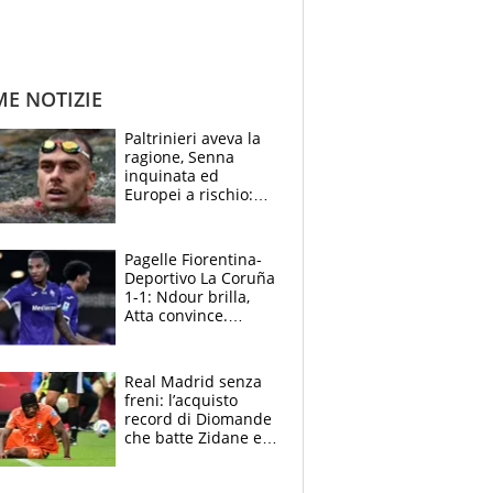
ME NOTIZIE
Paltrinieri aveva la
ragione, Senna
inquinata ed
Europei a rischio:
allenamenti fermi,
cosa succede
adesso
Pagelle Fiorentina-
Deportivo La Coruña
1-1: Ndour brilla,
Atta convince.
Pongracic rovina
tutto nel finale
Real Madrid senza
freni: l’acquisto
record di Diomande
che batte Zidane e
Ronaldo. Vinicius
rinnova: le cifre