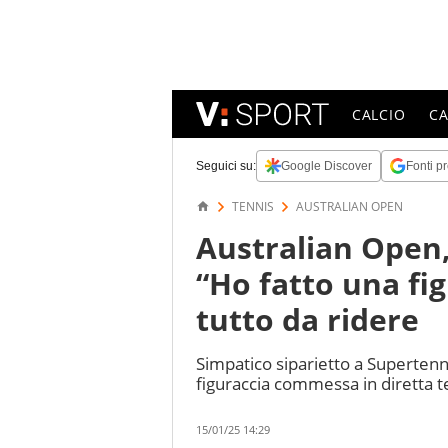
CALCIO
C
Seguici su:
Google Discover
Fonti pr
TENNIS
AUSTRALIAN OPEN
Australian Open,
“Ho fatto una fig
tutto da ridere
Simpatico siparietto a Supertenn
figuraccia commessa in diretta tel
15/01/25 14:29