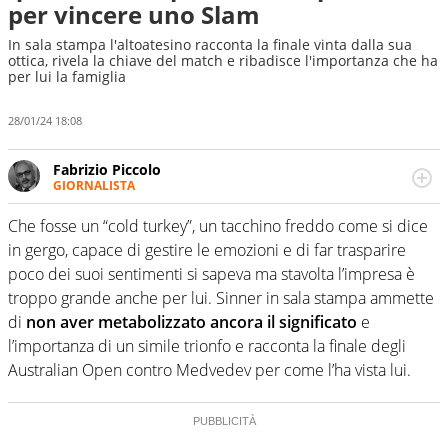
per vincere uno Slam
In sala stampa l'altoatesino racconta la finale vinta dalla sua
ottica, rivela la chiave del match e ribadisce l'importanza che ha
per lui la famiglia
28/01/24 18:08
Fabrizio Piccolo
GIORNALISTA
Nella sua carriera ha seguito numerose manifestazioni
sportive e collaborato con agenzie e testate. Esperienza,
Che fosse un “cold turkey”, un tacchino freddo come si dice
competenza, conoscenza e memoria storica. Si occupa
in gergo, capace di gestire le emozioni e di far trasparire
prevalentemente di calcio
poco dei suoi sentimenti si sapeva ma stavolta l’impresa è
troppo grande anche per lui. Sinner in sala stampa ammette
di
non aver metabolizzato ancora il significato
e
l’importanza di un simile trionfo e racconta la finale degli
Australian Open contro Medvedev per come l’ha vista lui.