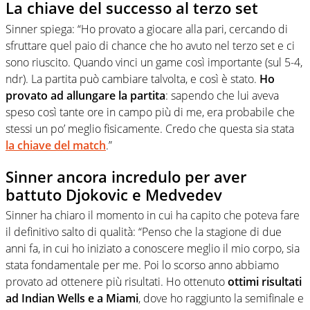
La chiave del successo al terzo set
Sinner spiega: “Ho provato a giocare alla pari, cercando di
sfruttare quel paio di chance che ho avuto nel terzo set e ci
sono riuscito. Quando vinci un game così importante (sul 5-4,
ndr). La partita può cambiare talvolta, e così è stato.
Ho
provato ad allungare la partita
: sapendo che lui aveva
speso così tante ore in campo più di me, era probabile che
stessi un po’ meglio fisicamente. Credo che questa sia stata
la chiave del match
.”
Sinner ancora incredulo per aver
battuto Djokovic e Medvedev
Sinner ha chiaro il momento in cui ha capito che poteva fare
il definitivo salto di qualità: “Penso che la stagione di due
anni fa, in cui ho iniziato a conoscere meglio il mio corpo, sia
stata fondamentale per me. Poi lo scorso anno abbiamo
provato ad ottenere più risultati. Ho ottenuto
ottimi risultati
ad Indian Wells e a Miami
, dove ho raggiunto la semifinale e