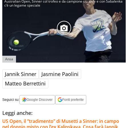
Australian Open, Sinner col trofeo e da campione uscente e con Sabalenka
c’è un legame speciale
Ansa
Jannik Sinner
Jasmine Paolini
Matteo Berrettini
Seguici su:
Google Discover
Fonti preferite
Leggi anche:
US Open, il “tradimento” di Musetti a Sinner: in campo
nel doppio misto con l’ex Kalinskaya. Cosa farà Jannik