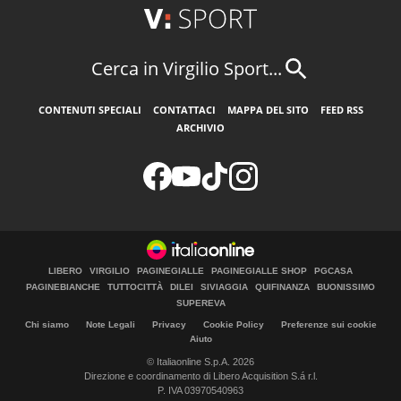
Cerca in Virgilio Sport...
CONTENUTI SPECIALI
CONTATTACI
MAPPA DEL SITO
FEED RSS
ARCHIVIO
LIBERO
VIRGILIO
PAGINEGIALLE
PAGINEGIALLE SHOP
PGCASA
PAGINEBIANCHE
TUTTOCITTÀ
DILEI
SIVIAGGIA
QUIFINANZA
BUONISSIMO
SUPEREVA
Chi siamo
Note Legali
Privacy
Cookie Policy
Preferenze sui cookie
Aiuto
© Italiaonline S.p.A. 2026
Direzione e coordinamento di Libero Acquisition S.á r.l.
P. IVA 03970540963