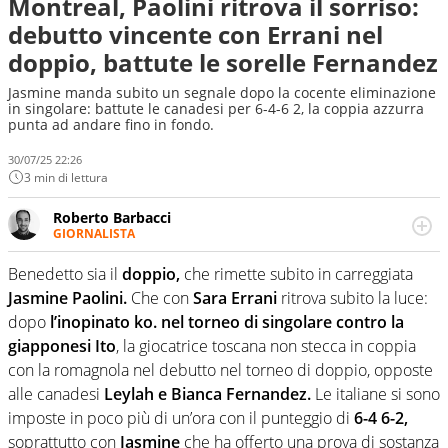
Montreal, Paolini ritrova il sorriso:
debutto vincente con Errani nel
doppio, battute le sorelle Fernandez
Jasmine manda subito un segnale dopo la cocente eliminazione
in singolare: battute le canadesi per 6-4-6 2, la coppia azzurra
punta ad andare fino in fondo.
30/07/25 22:26
3 min di lettura
Roberto Barbacci
GIORNALISTA
Giornalista (pubblicista) sportivo a tutto campo, è il
tuttologo di Virgilio Sport. Provate a chiedergli di boxe, di
Benedetto sia il
doppio,
che rimette subito in carreggiata
scherma, di volley o di curling: ve ne farà innamorare
Jasmine Paolini.
Che con
Sara Errani
ritrova subito la luce:
dopo
l’inopinato ko. nel torneo di singolare contro la
giapponesi Ito
, la giocatrice toscana non stecca in coppia
con la romagnola nel debutto nel torneo di doppio, opposte
alle canadesi
Leylah e Bianca Fernandez.
Le italiane si sono
imposte in poco più di un’ora con il punteggio di
6-4 6-2,
soprattutto con
Jasmine
che ha offerto una prova di sostanza