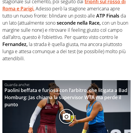
stagionale sul cemento, poi seguito dai
trionfi sul rosso di
Roma e Parigi.
Adesso però la stagione americana apre
tutto un nuovo fronte: blindare un posto alle
ATP Finals
da
un lato (attualmente sono
seconde nella Race,
con un buon
margine sulle none) e ritrovare il feeling giusto col campo
dall’altro, questo è l’obiettivo. Per quanto visto contro le
Fernandez,
la strada è quella giusta, ma ancora piuttosto
lunga e attesa comunque a dei test (se possibile) molto più
attendibili.
Paolini beffata e furiosa con l’arbitro, che litigata a Bad
Homburg: Jas chiama la supervisor WTA ma perde il
punto