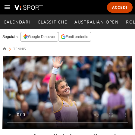
ACCEDI
CALENDARI
CLASSIFICHE
AUSTRALIAN OPEN
RO
Seguici su:
Google Discover
Fonti preferite
TENNIS