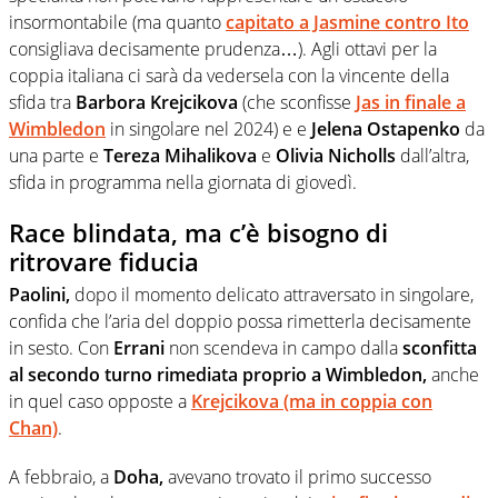
insormontabile (ma quanto
capitato a Jasmine contro Ito
consigliava decisamente prudenza…). Agli ottavi per la
coppia italiana ci sarà da vedersela con la vincente della
sfida tra
Barbora Krejcikova
(che sconfisse
Jas in finale a
Wimbledon
in singolare nel 2024) e e
Jelena Ostapenko
da
una parte e
Tereza Mihalikova
e
Olivia Nicholls
dall’altra,
sfida in programma nella giornata di giovedì.
Race blindata, ma c’è bisogno di
ritrovare fiducia
Paolini,
dopo il momento delicato attraversato in singolare,
confida che l’aria del doppio possa rimetterla decisamente
in sesto. Con
Errani
non scendeva in campo dalla
sconfitta
al secondo turno rimediata proprio a Wimbledon,
anche
in quel caso opposte a
Krejcikova (ma in coppia con
Chan)
.
A febbraio, a
Doha,
avevano trovato il primo successo