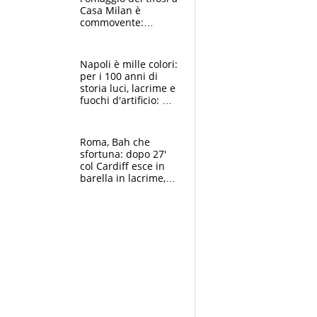
Casa Milan è
commovente:
maglie, bandiere,
sciarpe, lacrime e
bigliettini
Napoli è mille colori:
per i 100 anni di
storia luci, lacrime e
fuochi d'artificio: De
Laurentiis salta al
coro anti-Juve
Roma, Bah che
sfortuna: dopo 27'
col Cardiff esce in
barella in lacrime,
Dybala rigore da
schiaffi, i giallorossi
prendono 3 gol in
45'