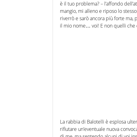
è il tuo problema? – l’affondo dell’
mangio, mi alleno e riposo lo stess
riverrò e sarò ancora più forte ma, 
il mio nome… voi! E non quelli che c
La rabbia di Balotelli è esplosa ulte
rifiutare un’eventuale nuova convoc
di me, ma sentendo alcuni di voi ins