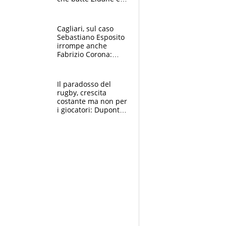
Ronaldo. Vinicius
rinnova: le cifre
Cagliari, sul caso
Sebastiano Esposito
irrompe anche
Fabrizio Corona:
“Ecco cosa è
successo, ho le
prove”
Il paradosso del
rugby, crescita
costante ma non per
i giocatori: Dupont
(il più pagato al
mondo) guadagna
solo 1,4 milioni
all'anno