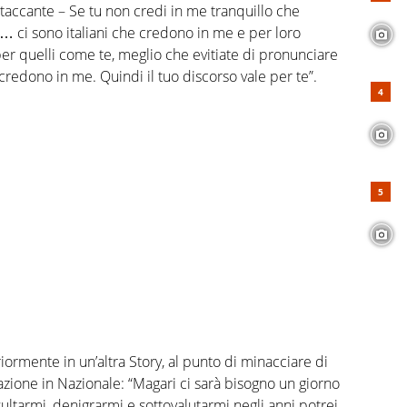
attaccante – Se tu non credi in me tranquillo che
o… ci sono italiani che credono in me e per loro
per quelli come te, meglio che evitiate di pronunciare
redono in me. Quindi il tuo discorso vale per te”.
riormente in un’altra Story, al punto di minacciare di
azione in Nazionale: “Magari ci sarà bisogno un giorno
ultarmi, denigrarmi e sottovalutarmi negli anni potrei