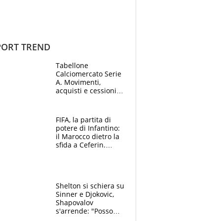
ORT TREND
Tabellone
Calciomercato Serie
A. Movimenti,
acquisti e cessioni:
estate 2026-27
FIFA, la partita di
potere di Infantino:
il Marocco dietro la
sfida a Ceferin.
Scontro sul
Mondiale a 64
squadre, l’ira di Figo
Shelton si schiera su
Sinner e Djokovic,
Shapovalov
s'arrende: "Posso
battere tutti tranne