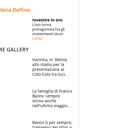
STORIE
lleria Delfino
SPECIALI
Investire in oro
L’oro torna
ESPERTI
protagonista tra gli
investimenti sicuri
LEGGI
CONTATTI
ME GALLERY
Vozinha, in 30mila
allo stadio per la
presentazione al
Colo-Colo tra luci,
spettacolo, elicotteri
e paracadutisti
La famiglia di Franco
Baresi sempre
vicina anche
nell'ultimo viaggio,
la moglie Maura, i
figli e i suoi cari
circondati
Baresi 6 per sempre,
dall'affetto dei tifosi
l'omaggio dei tifosi a