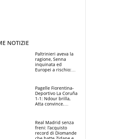
ME NOTIZIE
Paltrinieri aveva la
ragione, Senna
inquinata ed
Europei a rischio:
allenamenti fermi,
cosa succede
adesso
Pagelle Fiorentina-
Deportivo La Coruña
1-1: Ndour brilla,
Atta convince.
Pongracic rovina
tutto nel finale
Real Madrid senza
freni: l’acquisto
record di Diomande
che batte Zidane e