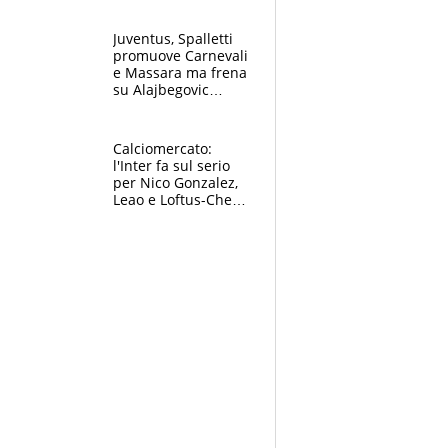
Jannik e Alcaraz"
Juventus, Spalletti
promuove Carnevali
e Massara ma frena
su Alajbegovic
titolare: il punto
sull’infortunio di
Yildiz
Calciomercato:
l'Inter fa sul serio
per Nico Gonzalez,
Leao e Loftus-Cheek
possono restare al
Milan, Mastantuono
verso la Fiorentina