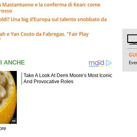
n Mastantuono e la conferma di Kean: come
Grosso
soldi? Una big d’Europa sul talento snobbato da
h e Yan Couto da Fabregas. "Fair Play
"
GUI
Even