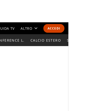
UIDA TV
ALTRO
ACCEDI
NFERENCE L.
CALENDARI E CLASSIFICHE
CALCIO ESTERO
SUPERCOPPA ITALIAN
ALTRI SPORT
MONDIALI 2026
OLIMPIADI
GOSSIP
LIFESTYLE