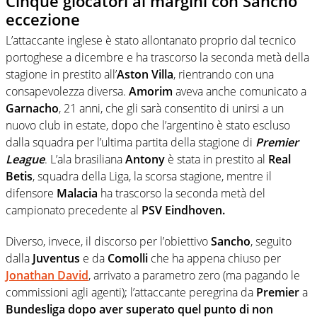
Cinque giocatori ai margini con Sancho
eccezione
L’attaccante inglese è stato allontanato proprio dal tecnico
portoghese a dicembre e ha trascorso la seconda metà della
stagione in prestito all’
Aston Villa
, rientrando con una
consapevolezza diversa.
Amorim
aveva anche comunicato a
Garnacho
, 21 anni, che gli sarà consentito di unirsi a un
nuovo club in estate, dopo che l’argentino è stato escluso
dalla squadra per l’ultima partita della stagione di
Premier
League
. L’ala brasiliana
Antony
è stata in prestito al
Real
Betis
, squadra della Liga, la scorsa stagione, mentre il
difensore
Malacia
ha trascorso la seconda metà del
campionato precedente al
PSV Eindhoven.
Diverso, invece, il discorso per l’obiettivo
Sancho
, seguito
dalla
Juventus
e da
Comolli
che ha appena chiuso per
Jonathan David
, arrivato a parametro zero (ma pagando le
commissioni agli agenti); l’attaccante peregrina da
Premier
a
Bundesliga dopo aver superato quel punto di non