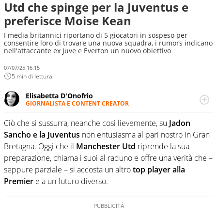
Utd che spinge per la Juventus e
preferisce Moise Kean
I media britannici riportano di 5 giocatori in sospeso per
consentire loro di trovare una nuova squadra, i rumors indicano
nell'attaccante ex Juve e Everton un nuovo obiettivo
07/07/25 16:15
5 min di lettura
Elisabetta D'Onofrio
GIORNALISTA E CONTENT CREATOR
Giornalista professionista dal 2007, scrive per curiosità
personale e necessità: soprattutto di calcio, di sport e dei
Ciò che si sussurra, neanche così lievemente, su
Jadon
suoi protagonisti, concedendosi innocenti evasioni
Sancho e la Juventus
non entusiasma al pari nostro in Gran
nell'ambito della creazione di format. Un tempo ala
Bretagna. Oggi che il
Manchester Utd
riprende la sua
destra, oggi si sente a suo agio nel ruolo di libero. Cura
preparazione, chiama i suoi al raduno e offre una verità che –
una classifica riservata dei migliori 5 calciatori di sempre.
seppure parziale – si accosta un altro
top player alla
Premier
e a un futuro diverso.