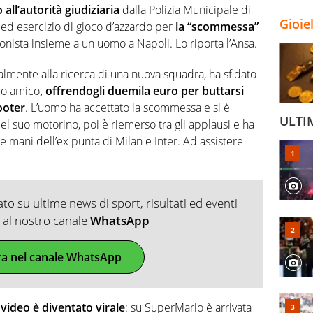
all’autorità giudiziaria
dalla Polizia Municipale di
Gioie
 ed esercizio di gioco d’azzardo per
la “scommessa”
onista insieme a un uomo a Napoli. Lo riporta l’Ansa.
ualmente alla ricerca di una nuova squadra, ha sfidato
suo amico
, offrendogli duemila euro per buttarsi
ooter
. L’uomo ha accettato la scommessa e si è
ULTI
l suo motorino, poi è riemerso tra gli applausi e ha
e mani dell’ex punta di Milan e Inter. Ad assistere
o su ultime news di sport, risultati ed eventi
ti al nostro canale
WhatsApp
ra nel canale WhatsApp
l video è diventato virale
: su SuperMario è arrivata