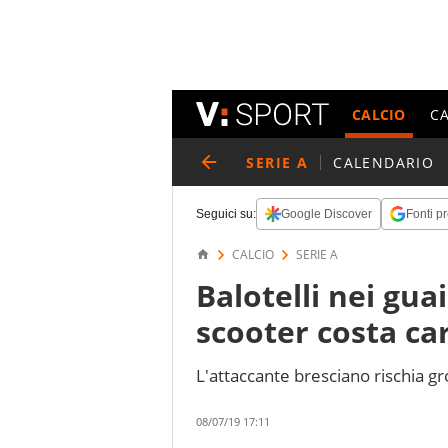
CALCIO
C
SERIE A
CALENDARIO
Seguici su:
Google Discover
Fonti pr
CALCIO
SERIE A
Balotelli nei gua
scooter costa ca
L'attaccante bresciano rischia gr
08/07/19 17:11