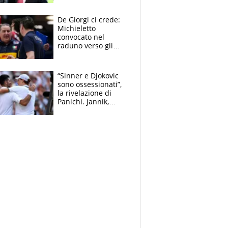
succede?
De Giorgi ci crede:
Michieletto
convocato nel
raduno verso gli
Europei. A sorpresa
torna Rychlicki
“Sinner e Djokovic
sono ossessionati”,
la rivelazione di
Panichi. Jannik,
ansia per il
ginocchio e il rischio
agli US Open