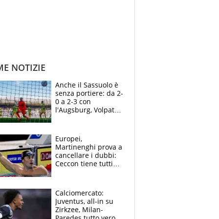
ME NOTIZIE
Anche il Sassuolo è
senza portiere: da 2-
0 a 2-3 con
l'Augsburg, Volpato
non basta, che
errori di Muric
Europei,
Martinenghi prova a
cancellare i dubbi:
Ceccon tiene tutti
col fiato sospeso.
Pellegrini punta su
Curtis
Calciomercato:
Juventus, all-in su
Zirkzee, Milan-
Paredes tutto vero,