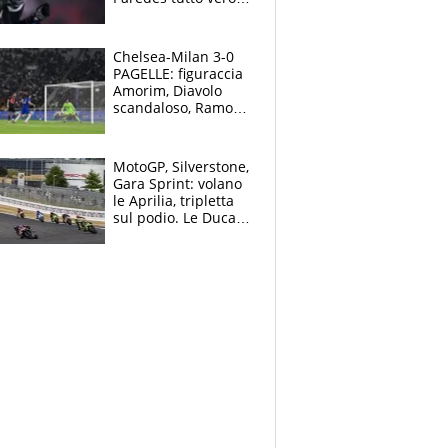
Lukaku lascia il
Napoli
Chelsea-Milan 3-0
PAGELLE: figuraccia
Amorim, Diavolo
scandaloso, Ramos
già rimandato
MotoGP, Silverstone,
Gara Sprint: volano
le Aprilia, tripletta
sul podio. Le Ducati
crollano