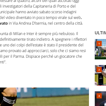
estare ai quattro, alcuni dei quali ascoltati oggi
 investigatori della Capitaneria di Porto e del
nicipale hanno avviato sabato scorso indagini
e del video diventato in poco tempo virale sul web
.
ovato
in Via Andrea D’Isernia, nel centro della città.
ULTI
x punta di Milan e Inter è sempre più nebuloso. Il
definitivamente tirato indietro. A spegnere i riflettori
uno dei colpi dell’estate è stato il presidente del
biamo provato ad approcciarci, solo che ci siamo resi
ili per il Parma. Dispiace perché un giocatore che
nti”.