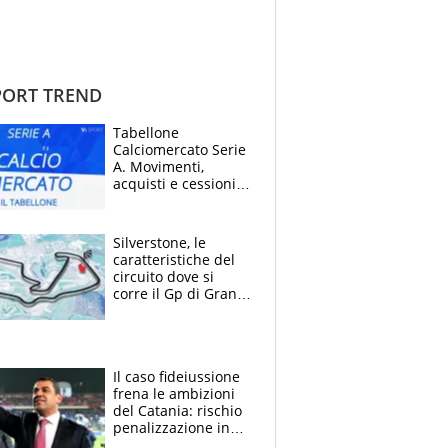
ORT TREND
Tabellone
Calciomercato Serie
A. Movimenti,
acquisti e cessioni:
estate 2026-27
Silverstone, le
caratteristiche del
circuito dove si
corre il Gp di Gran
Bretagna del
Motomondiale
Il caso fideiussione
frena le ambizioni
del Catania: rischio
penalizzazione in
classifica, cosa