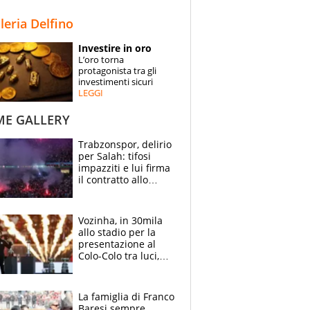
STORIE
lleria Delfino
SPECIALI
Investire in oro
L’oro torna
ESPERTI
protagonista tra gli
investimenti sicuri
LEGGI
CONTATTI
ME GALLERY
Trabzonspor, delirio
per Salah: tifosi
impazziti e lui firma
il contratto allo
stadio
Vozinha, in 30mila
allo stadio per la
presentazione al
Colo-Colo tra luci,
spettacolo, elicotteri
e paracadutisti
La famiglia di Franco
Baresi sempre