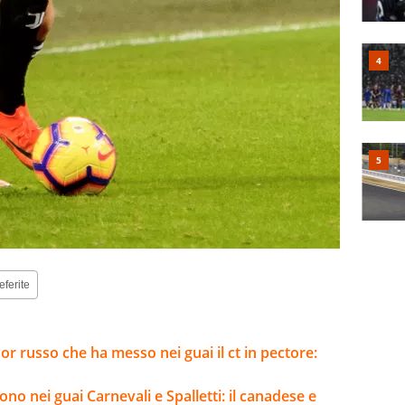
eferite
or russo che ha messo nei guai il ct in pectore:
no nei guai Carnevali e Spalletti: il canadese e