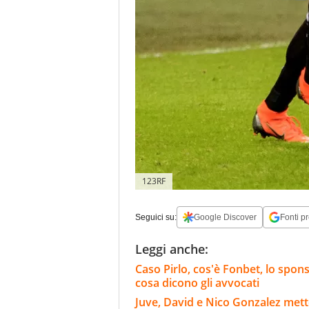
123RF
Seguici su:
Google Discover
Fonti pr
Leggi anche:
Caso Pirlo, cos'è Fonbet, lo spons
cosa dicono gli avvocati
Juve, David e Nico Gonzalez metto