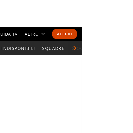
UIDA TV
ALTRO
ACCEDI
INDISPONIBILI
CALENDARI E CLASSIFICHE
SQUADRE
GIOCATORI SERIE A
ALTRI SPORT
MONDIALI 2026
OLIMPIADI
GOSSIP
LIFESTYLE