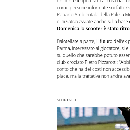
decidere le ipotesi di accusa da cont
come persone informate sui fatti. Gli
Reparto Ambientale della Polizia Mu
d’iniziativa avviate anche sulla bas
Domenica lo scooter è stato ritr
Balotellate a parte, il futuro dell’e
Parma, interessato al giocatore, si è 
su quello che sarebbe potuto essere 
club crociato Pietro Pizzarotti: “Ab
conto che ha dei costi non accessib
piace, ma la trattativa non andrà ava
SPORTAL.IT