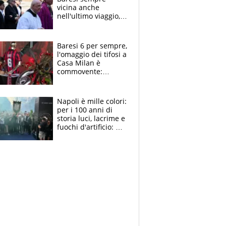
vicina anche
nell'ultimo viaggio,
la moglie Maura, i
figli e i suoi cari
circondati
Baresi 6 per sempre,
dall'affetto dei tifosi
l'omaggio dei tifosi a
Casa Milan è
commovente:
maglie, bandiere,
sciarpe, lacrime e
bigliettini
Napoli è mille colori:
per i 100 anni di
storia luci, lacrime e
fuochi d'artificio: De
Laurentiis salta al
coro anti-Juve