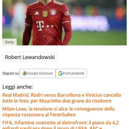
Getty
Robert Lewandowski
Seguici su:
Google Discover
Fonti preferite
Leggi anche:
Real Madrid, Rodri verso Barcellona e Vinicius cancella
tutte le foto: per Mourinho due grane da risolvere
Milan-Leao, la tensione si alza: le conseguenze della
risposta rossonera al Fenerbahce
FIFA, Infantino costretto al dietrofront: il piano da 4,2
miliardi naufraga dopo il muro di UEFA, AFC e