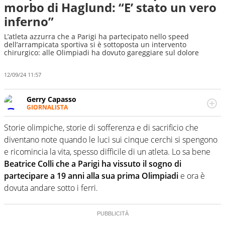
morbo di Haglund: “E’ stato un vero
inferno”
L’atleta azzurra che a Parigi ha partecipato nello speed
dell’arrampicata sportiva si è sottoposta un intervento
chirurgico: alle Olimpiadi ha dovuto gareggiare sul dolore
12/09/24 11:57
Gerry Capasso
GIORNALISTA
Per lui gli sport americani non hanno segreti: basket,
football, baseball e la capacità innata di trovare la notizia
Storie olimpiche, storie di sofferenza e di sacrificio che
dove altri non vedono granché
diventano note quando le luci sui cinque cerchi si spengono
e ricomincia la vita, spesso difficile di un atleta. Lo sa bene
Beatrice Colli che a Parigi ha vissuto il sogno di
partecipare a 19 anni alla sua prima Olimpiadi
e ora è
dovuta andare sotto i ferri.