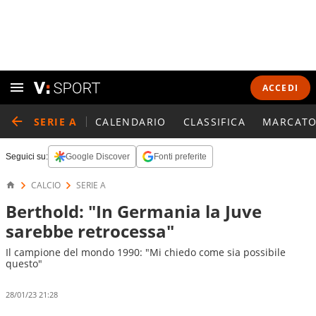
ACCEDI
SERIE A
CALENDARIO
CLASSIFICA
MARCATO
Seguici su:
Google Discover
Fonti preferite
CALCIO
SERIE A
Berthold: "In Germania la Juve
sarebbe retrocessa"
Il campione del mondo 1990: "Mi chiedo come sia possibile
questo"
28/01/23 21:28