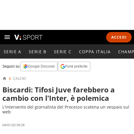
ACCEDI
SERIE A
SERIE B
SERIE C
COPPA ITALIA
CHAMP
Seguici su:
Google Discover
Fonti preferite
CALCIO
Biscardi: Tifosi Juve farebbero a
cambio con l'Inter, è polemica
L'intervento del giornalista del Processo scatena un vespaio sul
web
04/01/20 09:28