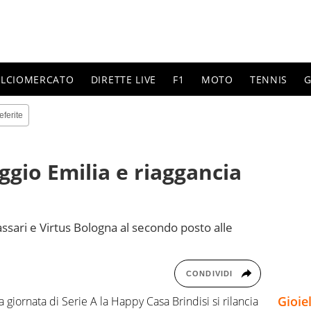
ALCIOMERCATO
DIRETTE LIVE
F1
MOTO
TENNIS
G
eferite
ggio Emilia e riaggancia
Sassari e Virtus Bologna al secondo posto alle
CONDIVIDI
Gioie
giornata di Serie A la Happy Casa Brindisi si rilancia