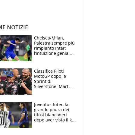
ME NOTIZIE
Chelsea-Milan,
Palestra sempre più
rimpianto Inter:
l’intuizione geniale
di Alonso fa esultare
anche Mancini
Classifica Piloti
MotoGP dopo la
Sprint di
Silverstone: Martin
sempre più leader,
Bezzecchi supera
Marquez
Juventus-Inter, la
grande paura dei
tifosi bianconeri
dopo aver visto il ko
nel derby d'Italia