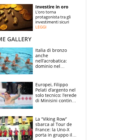
STORIE
Investire in oro
L’oro torna
SPECIALI
protagonista tra gli
investimenti sicuri
LEGGI
ESPERTI
ME GALLERY
CONTATTI
Italia di bronzo
anche
nell’acrobatica:
dominio nel
medagliere, ora
tocca a Ceccon, Curti
e compagni
Europei, Filippo
continuare
Pelati d’argento nel
solo tecnico: l’erede
di Minisini continua
a stupire, Los
Angeles è già nel
mirino
La “Viking Row”
sbarca al Tour de
France: la Uno-X
porta in gruppo il