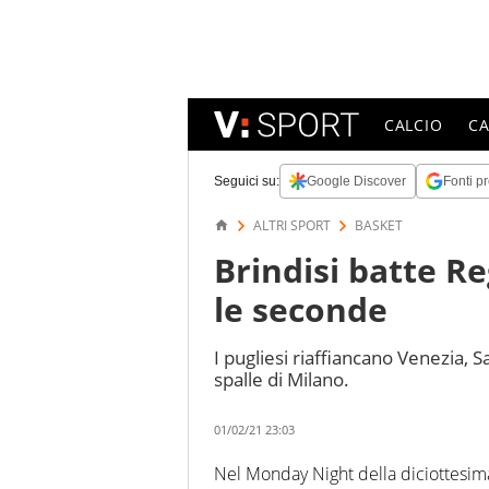
CALCIO
C
Seguici su:
Google Discover
Fonti pr
ALTRI SPORT
BASKET
Brindisi batte Re
le seconde
I pugliesi riaffiancano Venezia, 
spalle di Milano.
01/02/21 23:03
Nel Monday Night della diciottesima 