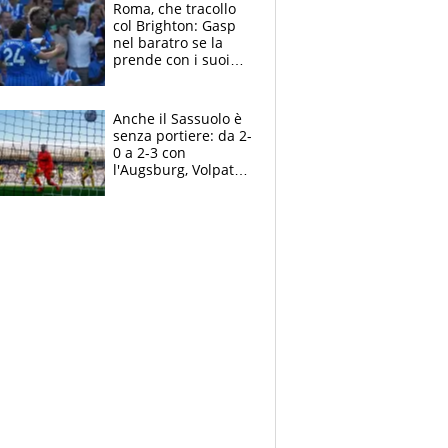
Roma, che tracollo
col Brighton: Gasp
nel baratro se la
prende con i suoi
cambiando tutti
Anche il Sassuolo è
senza portiere: da 2-
0 a 2-3 con
l'Augsburg, Volpato
non basta, che
errori di Muric