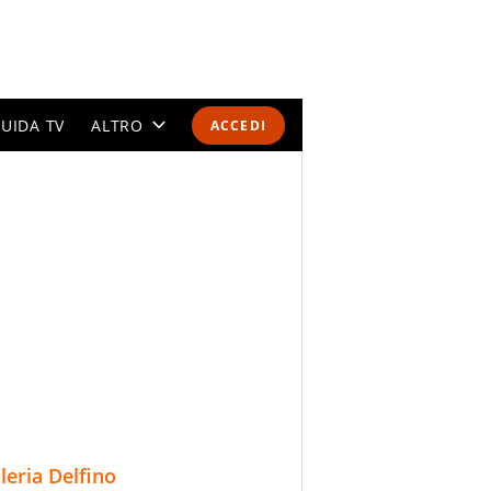
UIDA TV
ALTRO
ACCEDI
CALENDARI E CLASSIFICHE
ALTRI SPORT
MONDIALI 2026
OLIMPIADI
GOSSIP
LIFESTYLE
lleria Delfino