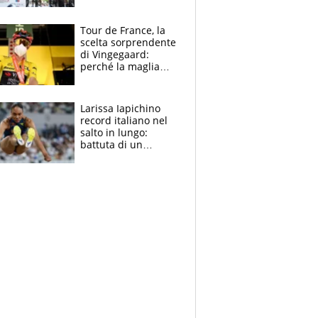
rito della Norvegia
di Haaland e
compagni
Tour de France, la
scelta sorprendente
di Vingegaard:
perché la maglia
gialla indossa la
mascherina, il
rischio da evitare
Larissa Iapichino
record italiano nel
salto in lungo:
battuta di un
centimetro mamma
Fiona May