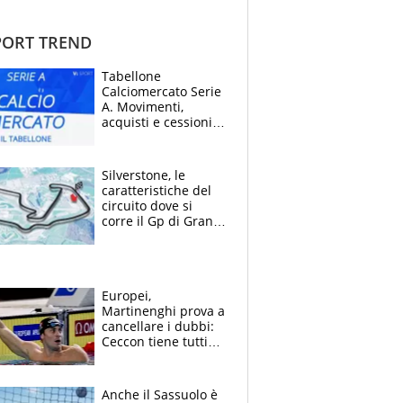
ORT TREND
Tabellone
Calciomercato Serie
A. Movimenti,
acquisti e cessioni:
estate 2026-27
Silverstone, le
caratteristiche del
circuito dove si
corre il Gp di Gran
Bretagna del
Motomondiale
Europei,
Martinenghi prova a
cancellare i dubbi:
Ceccon tiene tutti
col fiato sospeso.
Pellegrini punta su
Curtis
Anche il Sassuolo è