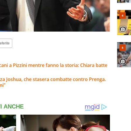
eferite
cani a Pizzini mentre fanno la storia: Chiara batte
alza Joshua, che stasera combatte contro Prenga.
mi"