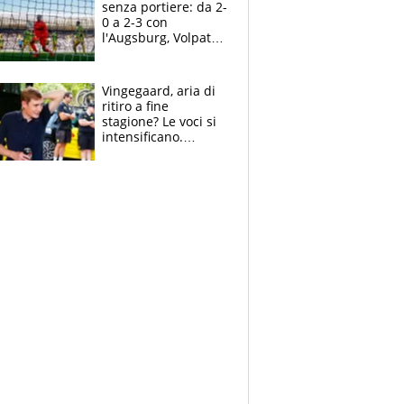
senza portiere: da 2-
0 a 2-3 con
l'Augsburg, Volpato
non basta, che
errori di Muric
Vingegaard, aria di
ritiro a fine
stagione? Le voci si
intensificano.
Pogacar, niente
Sanremo nel 2027:
vuole la Roubaix