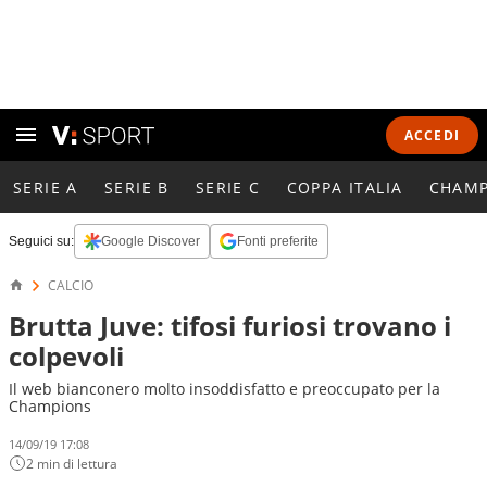
ACCEDI
SERIE A
SERIE B
SERIE C
COPPA ITALIA
CHAMP
Seguici su:
Google Discover
Fonti preferite
CALCIO
Brutta Juve: tifosi furiosi trovano i
colpevoli
Il web bianconero molto insoddisfatto e preoccupato per la
Champions
14/09/19 17:08
2 min di lettura