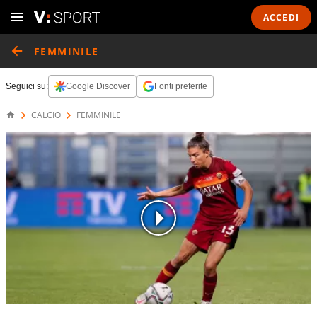
ACCEDI
FEMMINILE
Seguici su:
Google Discover
Fonti preferite
CALCIO
FEMMINILE