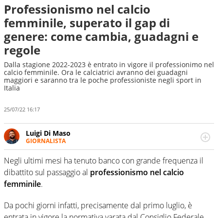
Professionismo nel calcio
femminile, superato il gap di
genere: come cambia, guadagni e
regole
Dalla stagione 2022-2023 è entrato in vigore il professionimo nel
calcio femminile. Ora le calciatrici avranno dei guadagni
maggiori e saranno tra le poche professioniste negli sport in
Italia
25/07/22 16:17
Luigi Di Maso
GIORNALISTA
Giornalista sportivo e professionista nel mondo della
comunicazione digitale. Lavora insieme a club, leghe e
Negli ultimi mesi ha tenuto banco con grande frequenza il
brand nel mondo del calcio. È ormai da anni una delle
dibattito sul passaggio al
professionismo nel calcio
anime del Social Football Summit di Roma. Per Virgilio
femminile
.
Sport cura gli approfondimenti relativi all’intreccio tra i
mondi del calcio, della comunicazione e del marketing
Da pochi giorni infatti, precisamente dal primo luglio, è
entrata in vigore la normativa varata dal Consiglio Federale