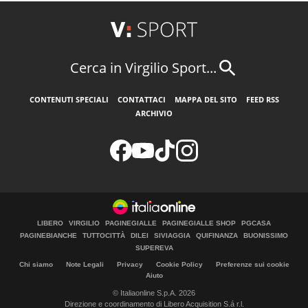
Cerca in Virgilio Sport...
CONTENUTI SPECIALI
CONTATTACI
MAPPA DEL SITO
FEED RSS
ARCHIVIO
LIBERO
VIRGILIO
PAGINEGIALLE
PAGINEGIALLE SHOP
PGCASA
PAGINEBIANCHE
TUTTOCITTÀ
DILEI
SIVIAGGIA
QUIFINANZA
BUONISSIMO
SUPEREVA
Chi siamo
Note Legali
Privacy
Cookie Policy
Preferenze sui cookie
Aiuto
© Italiaonline S.p.A. 2026
Direzione e coordinamento di Libero Acquisition S.á r.l.