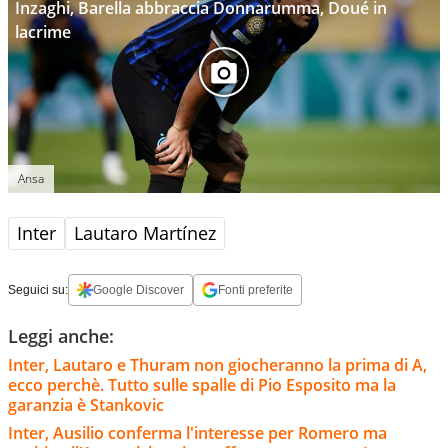
Inzaghi, Barella abbraccia Donnarumma, Doué in
lacrime
Ansa
Inter
Lautaro Martínez
Seguici su:
Google Discover
Fonti preferite
Leggi anche:
Inter, Lautaro e Thuram non giocheranno la prima di A,
ecco perchè. Tutto sulle spalle di Pio Esposito ma la
garanzia è Stankovic
Inter, Ausilio conferma l'interesse per Romero ma