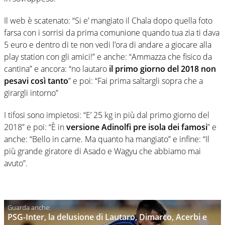
Il web è scatenato: “Si e’ mangiato il Chala dopo quella foto
farsa con i sorrisi da prima comunione quando tua zia ti dava
5 euro e dentro di te non vedi l’ora di andare a giocare alla
play station con gli amici!” e anche: “Ammazza che fisico da
cantina” e ancora: “no lautaro
il primo giorno del 2018 non
pesavi così tanto
” e poi: “Fai prima saltargli sopra che a
girargli intorno”
I tifosi sono impietosi: “E’ 25 kg in più dal primo giorno del
2018” e poi: “È in
versione Adinolfi pre isola dei famosi
” e
anche: “Bello in carne. Ma quanto ha mangiato” e infine: “Il
più grande giratore di Asado e Wagyu che abbiamo mai
avuto”.
PSG-Inter, la delusione di Lautaro, Dimarco, Acerbi e