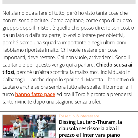
Noi siamo qua a fare di tutto, però ho visto tante cose che
non mi sono piaciute. Come capitano, come capo di questo
gruppo dopo il mister, è quello che posso dire: io son così, o
da un lato o dall’altra parte, io voglio lottare per obiettivi,
perché siamo una squadra importante e negli ultimi anni
l’abbiamo riportata in alto. Chi vuole restare per cose
importanti, deve restare. Chi non vuole, arrivederci. Sono il
capitano e per questo vengo qui a parlare.
Chiedo scusa ai
tifosi
, perché un’altra sconfitta fa malissimo”. Individuato in
Calhanoglu – anche dopo lo spoiler di Marotta – l’obiettivo di
Lautaro anche se ora sembra tutto alle spalle. Il bomber e il
turco
hanno fatto pace
ed ora il Toro è pronto a prendersi
tante rivincite dopo una stagione senza trofei.
Forse ti può interessare
Dissing Lautaro-Thuram, la
clausola rescissoria alza il
prezzo e l'Inter vara piano