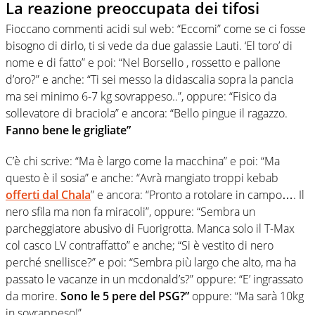
La reazione preoccupata dei tifosi
Fioccano commenti acidi sul web: “Eccomi” come se ci fosse
bisogno di dirlo, ti si vede da due galassie Lauti. ‘El toro’ di
nome e di fatto” e poi: “Nel Borsello , rossetto e pallone
d’oro?” e anche: “Ti sei messo la didascalia sopra la pancia
ma sei minimo 6-7 kg sovrappeso..”, oppure: “Fisico da
sollevatore di braciola” e ancora: “Bello pingue il ragazzo.
Fanno bene le grigliate”
C’è chi scrive: “Ma è largo come la macchina” e poi: “Ma
questo è il sosia” e anche: “Avrà mangiato troppi kebab
offerti dal Chala
” e ancora: “Pronto a rotolare in campo…. Il
nero sfila ma non fa miracoli”, oppure: “Sembra un
parcheggiatore abusivo di Fuorigrotta. Manca solo il T-Max
col casco LV contraffatto” e anche; “Si è vestito di nero
perché snellisce?” e poi: “Sembra più largo che alto, ma ha
passato le vacanze in un mcdonald’s?” oppure: “E’ ingrassato
da morire.
Sono le 5 pere del PSG?”
oppure: “Ma sarà 10kg
in sovrappeso!”