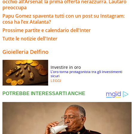
occhio all’Arsenal: la prima offerta nerazzurra. Lautaro
preoccupa
Papu Gomez spaventa tutti con un post su Instagram:
cosa ha l’ex Atalanta?
Prossime partite e calendario dell'Inter
Tutte le notizie dell'Inter
Gioielleria Delfino
Investire in oro
L’oro torna protagonista tra gli investimenti
sicuri
LEGGI