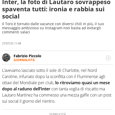
Inter, la foto di Lautaro sovrappeso
spaventa tutti: ironia e rabbia sui
social
Il Toro è tornato dalle vacanze con diversi chili in più, il suo
messaggio ambizioso su Instagram non basta ad evitargli
commenti salaci
27/07/25 11:48
Fabrizio Piccolo
GIORNALISTA
Nella sua carriera ha seguito numerose manifestazioni
sportive e collaborato con agenzie e testate. Esperienza,
L’avevamo lasciato sotto il sole di Charlotte, nel Nord
competenza, conoscenza e memoria storica. Si occupa
Caroline, infuriato dopo la sconfitta con il Fluminense agli
prevalentemente di calcio
ottavi del Mondiale per club,
lo ritroviamo quasi un mese
dopo al raduno dell’Inter
con tanta voglia di riscatto ma
Lautaro Martinez ha commesso una mezza gaffe con un post
sui social il giorno del rientro.