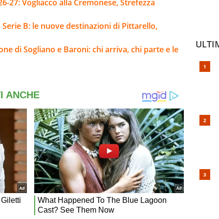
26-27: Vogliacco alla Cremonese, Strefezza
Serie B: le nuove destinazioni di Pittarello,
ULTI
ne di Sogliano e Baroni: chi arriva, chi parte e le