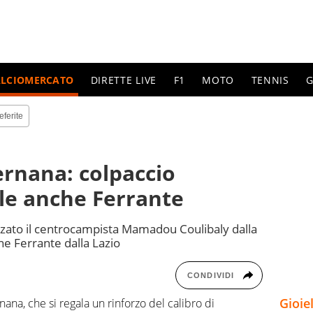
ALCIOMERCATO
DIRETTE LIVE
F1
MOTO
TENNIS
G
eferite
rnana: colpaccio
ale anche Ferrante
zzato il centrocampista Mamadou Coulibaly dalla
ane Ferrante dalla Lazio
CONDIVIDI
Gioie
na, che si regala un rinforzo del calibro di