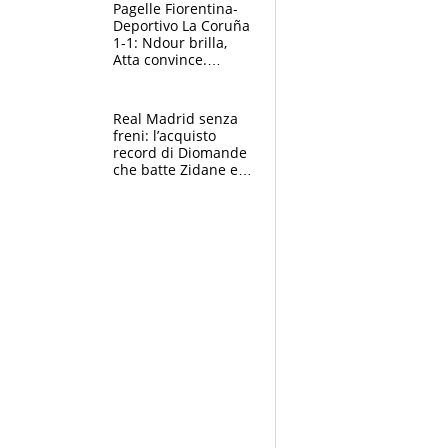
adesso
Pagelle Fiorentina-
Deportivo La Coruña
1-1: Ndour brilla,
Atta convince.
Pongracic rovina
tutto nel finale
Real Madrid senza
freni: l’acquisto
record di Diomande
che batte Zidane e
Ronaldo. Vinicius
rinnova: le cifre