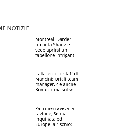
ME NOTIZIE
Montreal, Darderi
rimonta Shang e
vede aprirsi un
tabellone intrigante:
"Penso solo a
Borges, ma sono
felice del mio livello"
Italia, ecco lo staff di
Mancini: Oriali team
manager, c'è anche
Bonucci, ma sul web
infuria la polemica
Paltrinieri aveva la
ragione, Senna
inquinata ed
Europei a rischio:
allenamenti fermi,
cosa succede