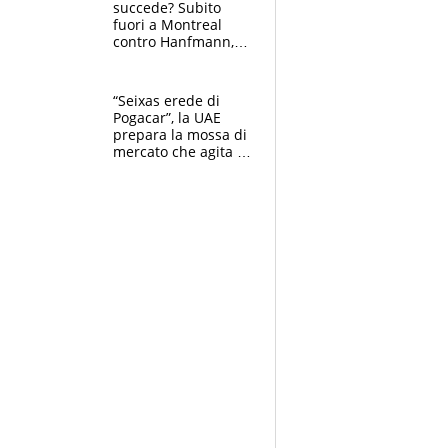
succede? Subito
fuori a Montreal
contro Hanfmann,
per Flavio è tutta
colpa della tosse
“Seixas erede di
Pogacar”, la UAE
prepara la mossa di
mercato che agita la
Francia. Ciccone,
che beffa alla Vuelta
a Burgos