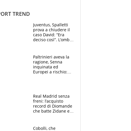
ORT TREND
Juventus, Spalletti
prova a chiudere il
caso David: “Era
deciso così”. L’ombra
di Zirkzee e la
sentenza dei tifosi
Paltrinieri aveva la
ragione, Senna
inquinata ed
Europei a rischio:
allenamenti fermi,
cosa succede
adesso
Real Madrid senza
freni: l’acquisto
record di Diomande
che batte Zidane e
Ronaldo. Vinicius
rinnova: le cifre
Cobolli, che