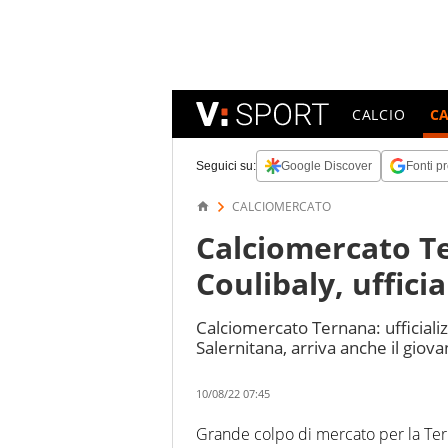
CALCIO
C
Seguici su:
Google Discover
Fonti pr
CALCIOMERCATO
Calciomercato Te
Coulibaly, uffici
Calciomercato Ternana: ufficiali
Salernitana, arriva anche il giov
10/08/22 07:45
Grande colpo di mercato per la Terna