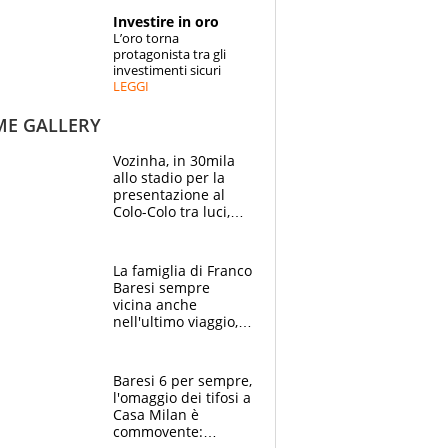
STORIE
Investire in oro
L’oro torna
SPECIALI
protagonista tra gli
investimenti sicuri
LEGGI
ESPERTI
ME GALLERY
CONTATTI
Vozinha, in 30mila
allo stadio per la
presentazione al
Colo-Colo tra luci,
spettacolo, elicotteri
e paracadutisti
La famiglia di Franco
Baresi sempre
vicina anche
nell'ultimo viaggio,
la moglie Maura, i
figli e i suoi cari
circondati
Baresi 6 per sempre,
dall'affetto dei tifosi
l'omaggio dei tifosi a
Casa Milan è
commovente: