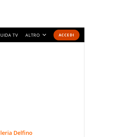
UIDA TV
ALTRO
ACCEDI
CALENDARI E CLASSIFICHE
ALTRI SPORT
MONDIALI 2026
OLIMPIADI
GOSSIP
LIFESTYLE
lleria Delfino