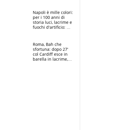
maglie, bandiere,
sciarpe, lacrime e
bigliettini
Napoli è mille colori:
per i 100 anni di
storia luci, lacrime e
fuochi d'artificio: De
Laurentiis salta al
coro anti-Juve
Roma, Bah che
sfortuna: dopo 27'
col Cardiff esce in
barella in lacrime,
Dybala rigore da
schiaffi, i giallorossi
prendono 3 gol in
45'