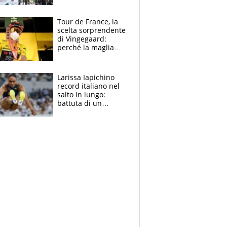
rito della Norvegia
di Haaland e
compagni
Tour de France, la
scelta sorprendente
di Vingegaard:
perché la maglia
gialla indossa la
mascherina, il
rischio da evitare
Larissa Iapichino
record italiano nel
salto in lungo:
battuta di un
centimetro mamma
Fiona May