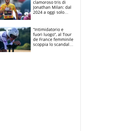
clamoroso tris di
Jonathan Milan: dal
2024 a oggi solo
Pogacar ha vinto più
di lui. Bene Romele
e Skerl
“Intimidatorio e
fuori luogo”, al Tour
de France femminile
scoppia lo scandalo:
un uomo controlla i
reggiseni delle
atlete