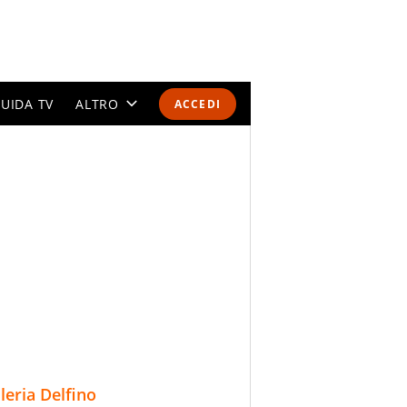
UIDA TV
ALTRO
ACCEDI
CALENDARI E CLASSIFICHE
ALTRI SPORT
MONDIALI 2026
OLIMPIADI
GOSSIP
LIFESTYLE
lleria Delfino