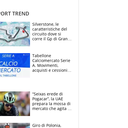
ORT TREND
Silverstone, le
caratteristiche del
circuito dove si
corre il Gp di Gran
Bretagna del
Motomondiale
Tabellone
Calciomercato Serie
A. Movimenti,
acquisti e cessioni:
estate 2026-27
“Seixas erede di
Pogacar”, la UAE
prepara la mossa di
mercato che agita la
Francia. Ciccone,
che beffa alla Vuelta
a Burgos
Giro di Polonia,