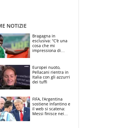
ME NOTIZIE
Bragagna in
esclusiva: “C’è una
cosa che mi
impressiona di
Doualla. Jacobs?
Ecco come è rinato”.
E svela la sorpresa
Europei nuoto,
agli Europei
Pellacani rientra in
Italia con gli azzurri
dei tuffi
FIFA, l’Argentina
sostiene Infantino e
il web si scatena:
Messi finisce nei
meme, la Seleccion
travolta dalle