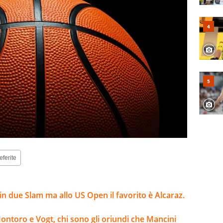
eferite
n due Slam ma allo US Open il favorito è Alcaraz.
Montoro e Vogt, chi sono gli oriundi che Mancini