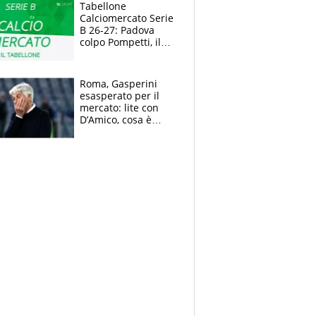
polemiche
Tabellone
Calciomercato Serie
B 26-27: Padova
colpo Pompetti, il
Sudtirol annuncia
Bjarkason
Roma, Gasperini
esasperato per il
mercato: lite con
D’Amico, cosa è
successo dopo il flop
per Nusa