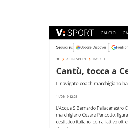
CALCIO
C
Seguici su:
Google Discover
Fonti pr
ALTRI SPORT
BASKET
Cantù, tocca a C
Il navigato coach marchigiano ha 
14/06/19 12:03
L’Acqua S.Bernardo Pallacanestro Ca
marchigiano Cesare Pancotto, figur
cestistico italiano, con all’attivo o