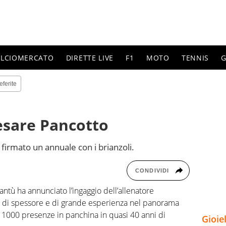
ALCIOMERCATO
DIRETTE LIVE
F1
MOTO
TENNIS
G
eferite
esare Pancotto
firmato un annuale con i brianzoli.
CONDIVIDI
ntù ha annunciato l’ingaggio dell’allenatore
a di spessore e di grande esperienza nel panorama
ltre 1000 presenze in panchina in quasi 40 anni di
Gioie