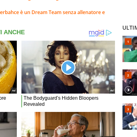
enerbahce è un Dream Team senza allenatore e
ULTI