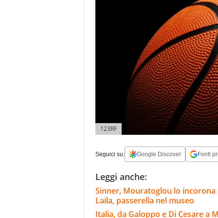
123RF
Seguici su:
Google Discover
Fonti pr
Leggi anche:
Sinner, Mouratoglou lo incorona i
Laila, passerella nel museo
Italia, da Galoppo e Di Cesare a 