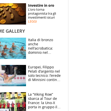
STORIE
Investire in oro
L’oro torna
SPECIALI
protagonista tra gli
investimenti sicuri
LEGGI
ESPERTI
ME GALLERY
CONTATTI
Italia di bronzo
anche
nell’acrobatica:
dominio nel
medagliere, ora
tocca a Ceccon, Curti
e compagni
Europei, Filippo
continuare
Pelati d’argento nel
solo tecnico: l’erede
di Minisini continua
a stupire, Los
Angeles è già nel
mirino
La “Viking Row”
sbarca al Tour de
France: la Uno-X
porta in gruppo il