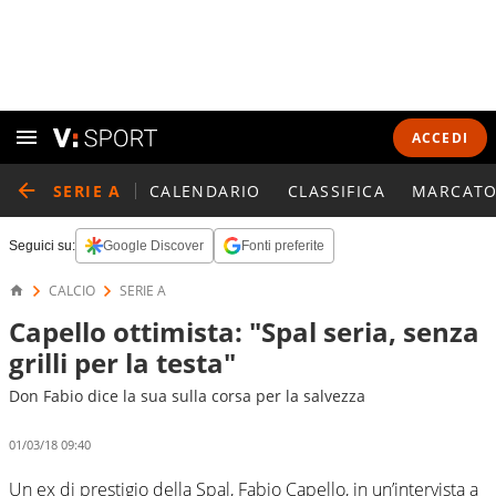
ACCEDI
SERIE A
CALENDARIO
CLASSIFICA
MARCATO
Seguici su:
Google Discover
Fonti preferite
CALCIO
SERIE A
Capello ottimista: "Spal seria, senza
grilli per la testa"
Don Fabio dice la sua sulla corsa per la salvezza
01/03/18 09:40
Un ex di prestigio della Spal, Fabio Capello, in un’intervista a