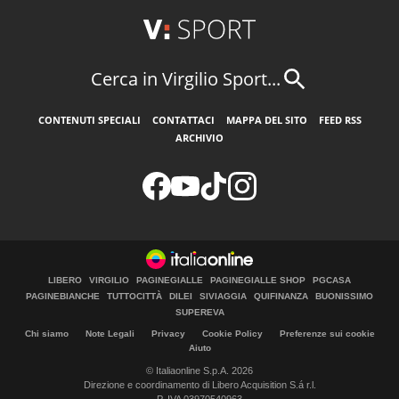
Cerca in Virgilio Sport...
CONTENUTI SPECIALI
CONTATTACI
MAPPA DEL SITO
FEED RSS
ARCHIVIO
LIBERO
VIRGILIO
PAGINEGIALLE
PAGINEGIALLE SHOP
PGCASA
PAGINEBIANCHE
TUTTOCITTÀ
DILEI
SIVIAGGIA
QUIFINANZA
BUONISSIMO
SUPEREVA
Chi siamo
Note Legali
Privacy
Cookie Policy
Preferenze sui cookie
Aiuto
© Italiaonline S.p.A. 2026
Direzione e coordinamento di Libero Acquisition S.á r.l.
P. IVA 03970540963