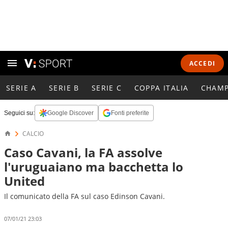
ACCEDI
SERIE A
SERIE B
SERIE C
COPPA ITALIA
CHAMP
Seguici su:
Google Discover
Fonti preferite
CALCIO
Caso Cavani, la FA assolve
l'uruguaiano ma bacchetta lo
United
Il comunicato della FA sul caso Edinson Cavani.
07/01/21 23:03